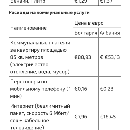
Бензин, 1 литр
€1,29
€1,37
Расходы на коммунальные услуги
Цена в евро
Наименование
Болгария
Албания
Коммунальные платежи
за квартиру площадью
85 кв. метров
€88,93
€ €53,13
(электричество,
отопление, вода, мусор)
Переговоры по
мобильному телефону (1
€0,16
€0,23
мин)
Интернет (безлимитный
пакет, скорость 6 Мбит/
€7,96
€16,45
сек + кабельное
телевидение)