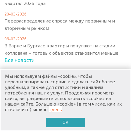
квартал 2026 года
20-03-2026
Перераспределение спроса между первичным и
вторичным рынком
06-03-2026
RU
В Варне и Бургасе квартиры покупают на стадии
котлована – готовых объектов становится меньше
€
EN
Все новости
$
UA
Мы используем файлы «cookie», чтобы
₽
PL
персонализировать сервис и сделать сайт более
Меню
удобным, а также для статистики и анализа
потребления наших услуг. Продолжая просмотр
₴
DE
сайта, вы разрешаете использовать «cookie» на
нашем сайте. Больше о «cookie» (в том числе, как их
zł
Популярная недвижимость
BG
отключить) можно
здесь
Квартиры
Апартаменты
ОК
€
ХОЧУ ПРОДАТЬ
ХОЧУ КУПИТЬ
RU
Дома / Виллы