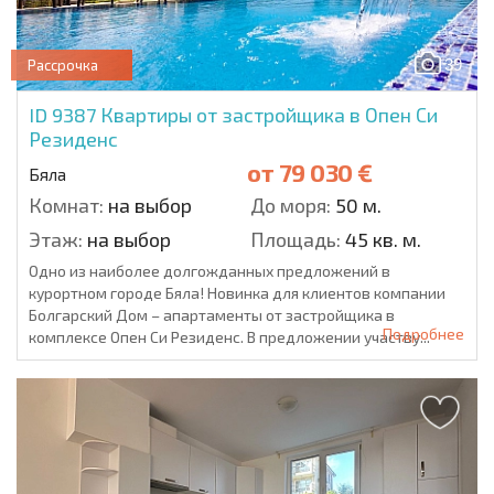
39
Рассрочка
ID 9387
Квартиры от застройщика в Опен Си
Резиденс
от
79 030 €
Бяла
Комнат:
на выбор
До моря:
50 м.
Этаж:
на выбор
Площадь:
45 кв. м.
Одно из наиболее долгожданных предложений в
курортном городе Бяла! Новинка для клиентов компании
Болгарский Дом – апартаменты от застройщика в
Подробнее
комплексе Опен Си Резиденс. В предложении участву...