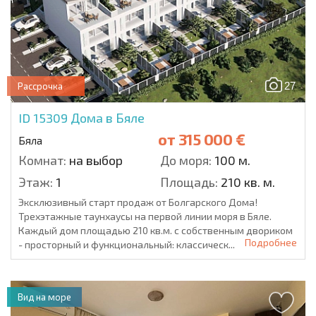
27
Рассрочка
ID 15309
Дома в Бяле
от
315 000 €
Бяла
Комнат:
на выбор
До моря:
100 м.
Этаж:
1
Площадь:
210 кв. м.
Эксклюзивный старт продаж от Болгарского Дома!
Трехэтажные таунхаусы на первой линии моря в Бяле.
Каждый дом площадью 210 кв.м. с собственным двориком
Подробнее
- просторный и функциональный: классическ...
Вид на море