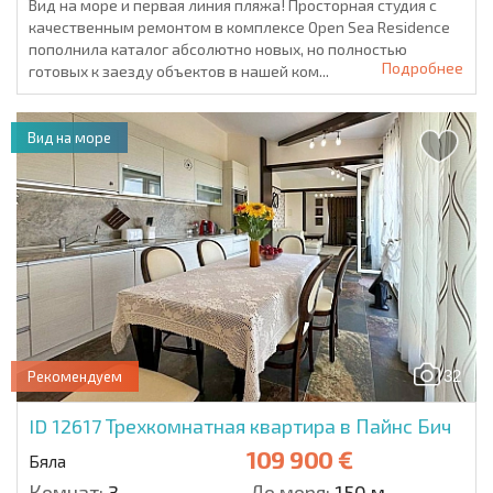
Вид на море и первая линия пляжа! Просторная студия с
качественным ремонтом в комплексе Open Sea Residence
пополнила каталог абсолютно новых, но полностью
Подробнее
готовых к заезду объектов в нашей ком...
Вид на море
32
Рекомендуем
ID 12617
Трехкомнатная квартира в Пайнс Бич
109 900 €
Бяла
Комнат:
3
До моря:
150 м.