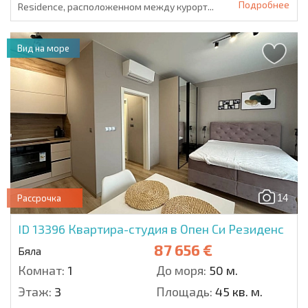
Подробнее
Residence, расположенном между курорт...
Вид на море
14
Рассрочка
ID 13396
Квартира-студия в Опен Си Резиденс
87 656 €
Бяла
Комнат:
1
До моря:
50 м.
Этаж:
3
Площадь:
45 кв. м.