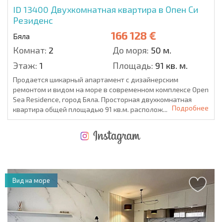
ID 13400
Двухкомнатная квартира в Опен Си
Резиденс
166 128 €
Бяла
Комнат:
2
До моря:
50 м.
Этаж:
1
Площадь:
91 кв. м.
Продается шикарный апартамент с дизайнерским
ремонтом и видом на море в современном комплексе Open
Sea Residence, город Бяла. Просторная двухкомнатная
Подробнее
квартира общей площадью 91 кв.м. располож...
НОВАЯ МАСШТАБНАЯ ПОЛЕТНАЯ ПРОГРАММА
РАСХОДЫ ПРИ ПОКУПКЕ
ЕЖЕГОДНЫЕ РАСХОДЫ НА СОДЕРЖАНИЕ
Вид на море