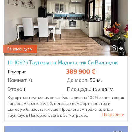
46
Рекомендуем
ID 10975
Таунхаус в Маджестик Си Виллидж
389 900 €
Поморие
Комнат:
4
До моря:
50 м.
Этаж:
1
Площадь:
152 кв. м.
Курортная недвижимость в Болгарии, на 100% отвечающая
запросам соискателей, ценящих комфорт, простор и
шаговую близость к морю! Предлагаем трёхспальный
Подробнее
таунхаус в Поморие, всего в 50 метрах о...