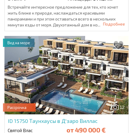
Встречайте интересное предложение для тех, кто хочет
жить ближе к природе, наслаждаться красивыми
панорамами и при этом оставаться всего в нескольких
Подробнее
минутах езды от моря. Двухэтажный дом в ко...
Вид на море
12
Рассрочка
ID 15750
Таунхаусы в Д'заро Виллас
от
490 000 €
Святой Влас