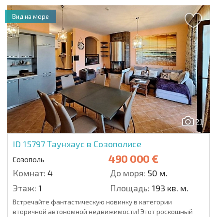
Вид на море
21
ID 15797
Таунхаус в Созополисе
490 000 €
Созополь
Комнат:
4
До моря:
50 м.
Этаж:
1
Площадь:
193 кв. м.
Встречайте фантастическую новинку в категории
вторичной автономной недвижимости! Этот роскошный