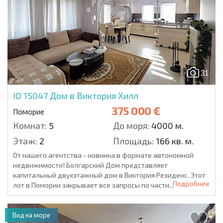
31
ID 15047
Дом в Виктория Хилл
375 000 €
Поморие
Комнат:
5
До моря:
4000 м.
Этаж:
2
Площадь:
166 кв. м.
От нашего агентства - новинка в формате автономной
недвижимости! Болгарский Дом представляет
капитальный двухэтажный дом в Виктория Резиденс. Этот
Подробнее
лот в Помории закрывает все запросы по части...
Вид на море