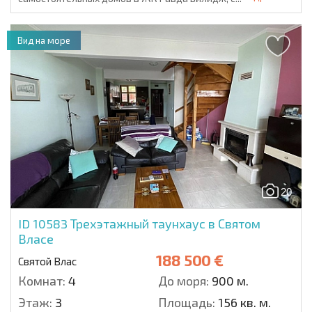
Вид на море
20
ID 10583
Трехэтажный таунхаус в Святом
Власе
188 500 €
Святой Влас
Комнат:
4
До моря:
900 м.
Этаж:
3
Площадь:
156 кв. м.