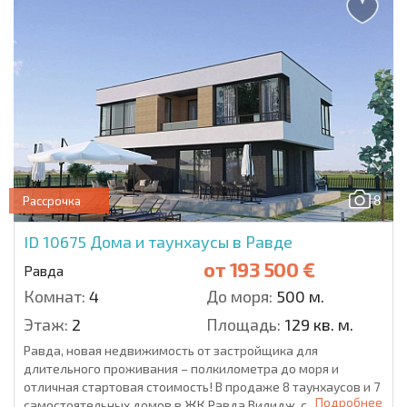
8
Рассрочка
ID 10675
Дома и таунхаусы в Равде
от
193 500 €
Равда
Комнат:
4
До моря:
500 м.
Этаж:
2
Площадь:
129 кв. м.
Равда, новая недвижимость от застройщика для
длительного проживания – полкилометра до моря и
отличная стартовая стоимость! В продаже 8 таунхаусов и 7
Подробнее
самостоятельных домов в ЖК Равда Вилидж, с...