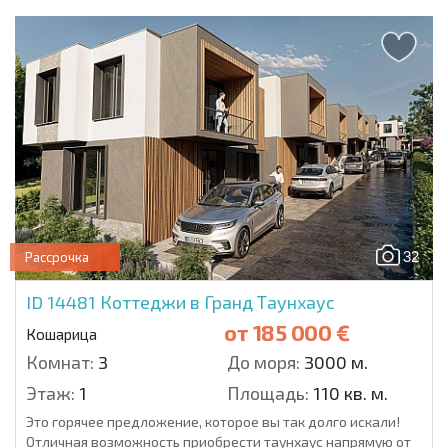
32
Рассрочка
ID 14481
Коттеджи в Гранд Таунхаус
от
185 000 €
Кошарица
Комнат:
3
До моря:
3000 м.
Этаж:
1
Площадь:
110 кв. м.
Это горячее предложение, которое вы так долго искали!
Отличная возможность приобрести таунхаус напрямую от