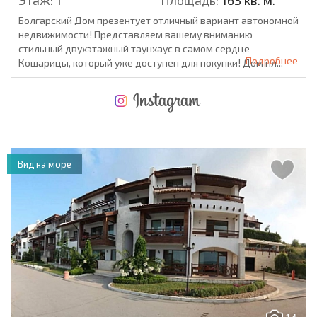
Болгарский Дом презентует отличный вариант автономной
недвижимости! Представляем вашему вниманию
стильный двухэтажный таунхаус в самом сердце
Подробнее
Кошарицы, который уже доступен для покупки! Дом пл...
НОВАЯ МАСШТАБНАЯ ПОЛЕТНАЯ ПРОГРАММА
РАСХОДЫ ПРИ ПОКУПКЕ
ЕЖЕГОДНЫЕ РАСХОДЫ НА СОДЕРЖАНИЕ
Вид на море