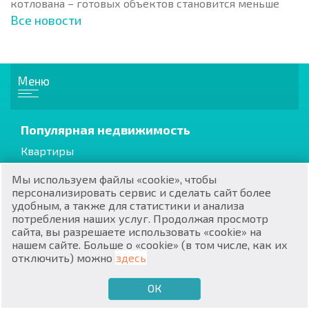
котлована – готовых объектов становится меньше
Все новости
Меню
RU
€
Популярная недвижимость
EN
Квартиры
$
UA
Апартаменты
Мы используем файлы «cookie», чтобы
Дома / Виллы
₽
PL
персонализировать сервис и сделать сайт более
удобным, а также для статистики и анализа
потребления наших услуг. Продолжая просмотр
₴
DE
Коттеджи / Таунхаусы
сайта, вы разрешаете использовать «cookie» на
нашем сайте. Больше о «cookie» (в том числе, как их
Вторичная
zł
BG
отключить) можно
здесь
От застройщика
ОК
€
ХОЧУ ПРОДАТЬ
ХОЧУ КУПИТЬ
RU