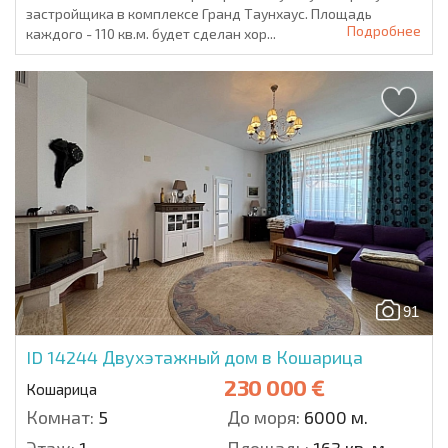
застройщика в комплексе Гранд Таунхаус. Площадь
Подробнее
каждого - 110 кв.м. будет сделан хор...
91
ID 14244
Двухэтажный дом в Кошарица
230 000 €
Кошарица
Комнат:
5
До моря:
6000 м.
Этаж:
1
Площадь:
163 кв. м.