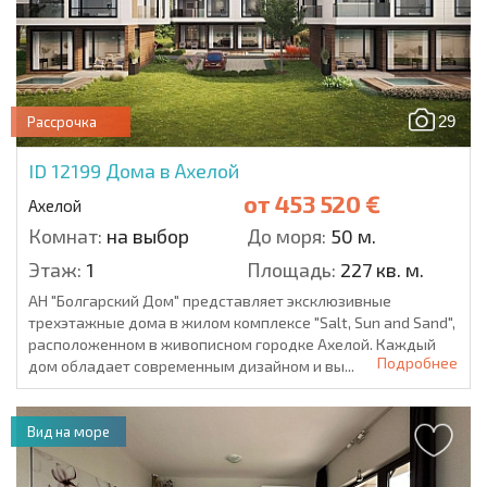
29
Рассрочка
ID 12199
Дома в Ахелой
от
453 520 €
Ахелой
Комнат:
на выбор
До моря:
50 м.
Этаж:
1
Площадь:
227 кв. м.
АН "Болгарский Дом" представляет эксклюзивные
трехэтажные дома в жилом комплексе "Salt, Sun and Sand",
расположенном в живописном городке Ахелой. Каждый
Подробнее
дом обладает современным дизайном и вы...
Вид на море