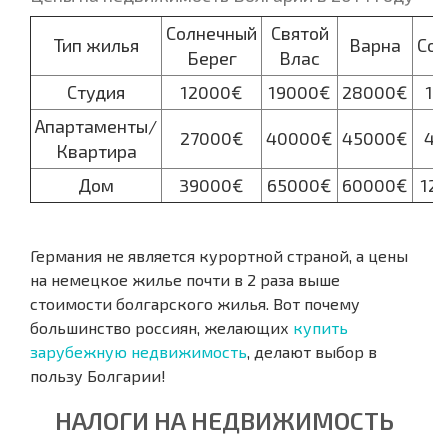
Солнечный
Святой
Тип жилья
Варна
Соз
Берег
Влас
Студия
12000€
19000€
28000€
19
Апартаменты/
27000€
40000€
45000€
42
Квартира
Дом
39000€
65000€
60000€
12
Германия не является курортной страной, а цены
на немецкое жилье почти в 2 раза выше
стоимости болгарского жилья. Вот почему
большинство россиян, желающих
купить
зарубежную недвижимость
, делают выбор в
пользу Болгарии!
НАЛОГИ НА НЕДВИЖИМОСТЬ