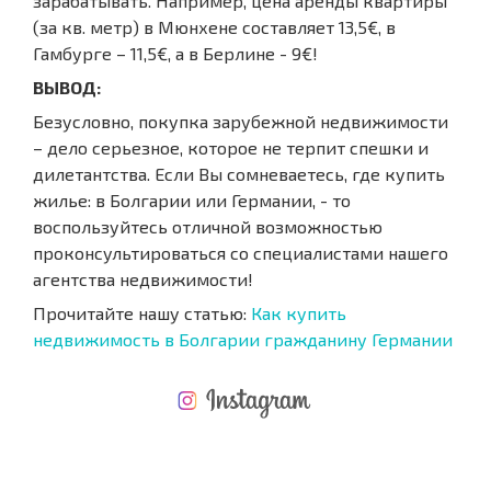
зарабатывать. Например, цена аренды квартиры
(за кв. метр) в Мюнхене составляет 13,5€, в
Гамбурге – 11,5€, а в Берлине - 9€!
ВЫВОД:
Безусловно, покупка зарубежной недвижимости
– дело серьезное, которое не терпит спешки и
дилетантства. Если Вы сомневаетесь, где купить
жилье: в Болгарии или Германии, - то
воспользуйтесь отличной возможностью
проконсультироваться со специалистами нашего
агентства недвижимости!
Прочитайте нашу статью:
Как купить
недвижимость в Болгарии гражданину Германии
НОВАЯ МАСШТАБНАЯ ПОЛЕТНАЯ ПРОГРАММА
РАСХОДЫ ПРИ ПОКУПКЕ
ЕЖЕГОДНЫЕ РАСХОДЫ НА СОДЕРЖАНИЕ