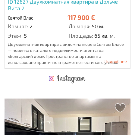
ID 12627
Двухкомнатная квартира в Дольче
Вита 2
117 900 €
Святой Влас
Комнат:
2
До моря:
50 м.
Этаж:
5
Площадь:
65 кв. м.
Двухкомнатная квартира с видом на море в Святом Власе
— новинка в каталоге недвижимости агентства
«Болгарский дом». Пространство апартамента
Подробнее
использовано практично и грамотно: гостиная с углов...
НОВАЯ МАСШТАБНАЯ ПОЛЕТНАЯ ПРОГРАММА
РАСХОДЫ ПРИ ПОКУПКЕ
ЕЖЕГОДНЫЕ РАСХОДЫ НА СОДЕРЖАНИЕ