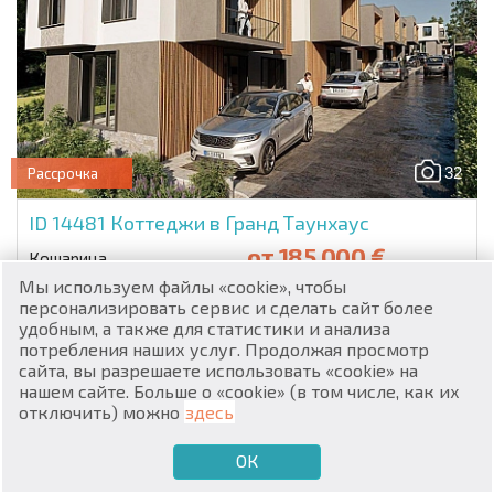
RU
32
Рассрочка
€
EN
ID 14481
Коттеджи в Гранд Таунхаус
от
185 000 €
$
UA
Кошарица
Мы используем файлы «cookie», чтобы
Комнат:
3
До моря:
3000 м.
₽
PL
персонализировать сервис и сделать сайт более
Этаж:
1
Площадь:
110 кв. м.
удобным, а также для статистики и анализа
потребления наших услуг. Продолжая просмотр
₴
DE
Это горячее предложение, которое вы так долго искали!
сайта, вы разрешаете использовать «cookie» на
Отличная возможность приобрести таунхаус напрямую от
нашем сайте. Больше о «cookie» (в том числе, как их
zł
застройщика в комплексе Гранд Таунхаус. Площадь
BG
отключить) можно
здесь
Подробнее
каждого - 110 кв.м. будет сделан хор...
ОК
€
ХОЧУ ПРОДАТЬ
ХОЧУ КУПИТЬ
RU