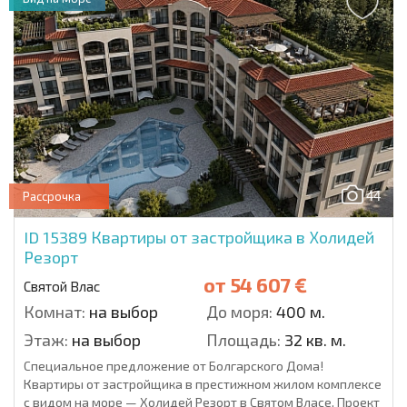
44
Рассрочка
ID 15389
Квартиры от застройщика в Холидей
Резорт
от
54 607 €
Святой Влас
Комнат:
на выбор
До моря:
400 м.
Этаж:
на выбор
Площадь:
32 кв. м.
Специальное предложение от Болгарского Дома!
Квартиры от застройщика в престижном жилом комплексе
с видом на море — Холидей Резорт в Святом Власе. Проект