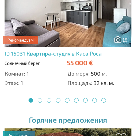
18
Рекомендуем
ID 15031
Квартира-студия в Каса Роса
55 000 €
Солнечный берег
Комнат:
1
До моря:
500 м.
Этаж:
1
Площадь:
32 кв. м.
1
2
3
4
5
6
7
8
9
Горячие предложения
Вид на море