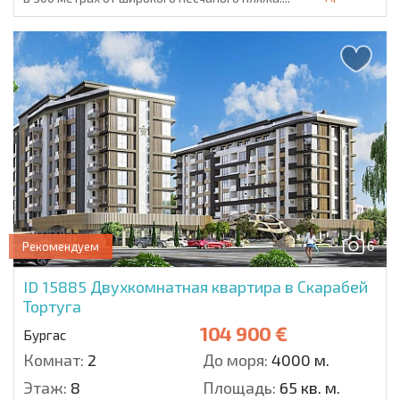
6
Рекомендуем
ID 15885
Двухкомнатная квартира в Скарабей
Тортуга
104 900 €
Бургас
Комнат:
2
До моря:
4000 м.
Этаж:
8
Площадь:
65 кв. м.