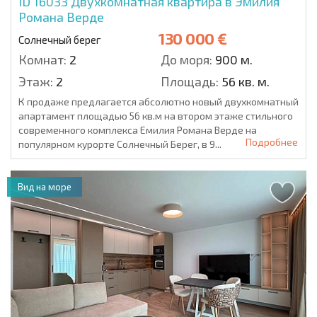
ID 16033
Двухкомнатная квартира в Эмилия
Романа Верде
130 000 €
Солнечный берег
Комнат:
2
До моря:
900 м.
Этаж:
2
Площадь:
56 кв. м.
К продаже предлагается абсолютно новый двухкомнатный
апартамент площадью 56 кв.м на втором этаже стильного
современного комплекса Емилия Романа Верде на
Подробнее
популярном курорте Солнечный Берег, в 9...
Вид на море