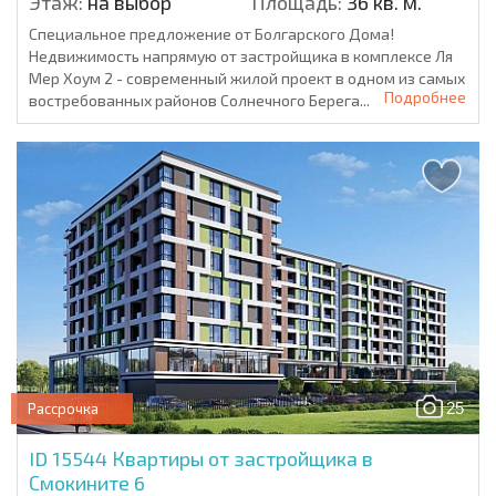
Этаж:
на выбор
Площадь:
36 кв. м.
Специальное предложение от Болгарского Дома!
Недвижимость напрямую от застройщика в комплексе Ля
Мер Хоум 2 - современный жилой проект в одном из самых
Подробнее
востребованных районов Солнечного Берега...
25
Рассрочка
ID 15544
Квартиры от застройщика в
Смокините 6