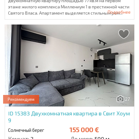
двухкомнатную квартиру площадью 77 кв.м на первом
этаже жилого комплекса Миллениум 1 в престижной части
Подробнее
Святого Власа. Апартамент выделяется стильным рем...
27
Рекомендуем
ID 15383
Двухкомнатная квартира в Свит Хоум
9
155 000 €
Солнечный берег
Комнат:
2
До моря:
500 м.