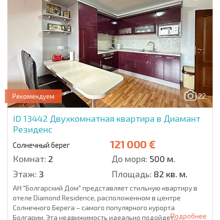
22
Рекомендуем
ID 13442
Двухкомнатная квартира в Диамант
Резиденс
121 000 €
Солнечный берег
Комнат:
2
До моря:
500 м.
Этаж:
3
Площадь:
82 кв. м.
АН "Болгарский Дом" представляет стильную квартиру в
отеле Diamond Residence, расположенном в центре
Солнечного Берега – самого популярного курорта
Подробнее
Болгарии. Эта недвижимость идеально подойдет...