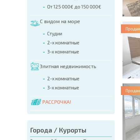
От 125 000€ до 150 000€
С видом на море
Продан
Студии
2-х комнатные
3-х комнатные
Элитная недвижимость
2-х комнатные
3-х комнатные
Продан
РАССРОЧКА!
Города / Курорты