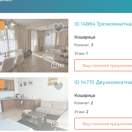
ID 14864
Трехкомнатна
Кошарица
Комнат:
3
Этаж:
1
Ищу похожее предложе
39
ID 14770
Двухкомнатна
Кошарица
Комнат:
2
Этаж:
2
Ищу похожее предложе
19