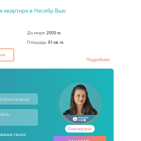
я квартира в Несебр Вью
До моря:
2000 м.
Площадь:
61 кв. м.
ние
Подробнее
Екатерина
ование своих