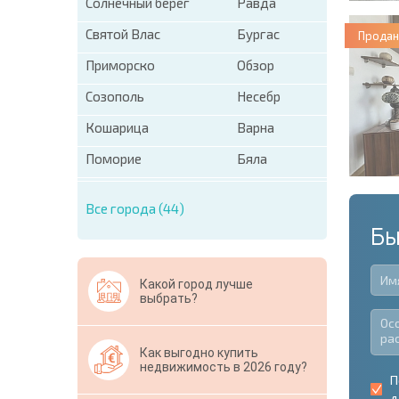
Солнечный берег
Равда
Святой Влас
Бургас
Продан
Приморско
Обзор
Созополь
Несебр
Кошарица
Варна
Поморие
Бяла
Все города (44)
Бы
Какой город лучше
выбрать?
Как выгодно купить
недвижимость в 2026 году?
П
д