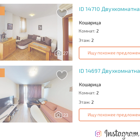
ID 14710
Двухкомнатная
Кошарица
Комнат:
2
Этаж:
2
Ищу похожее предложе
27
ID 14697
Двухкомнатная
Кошарица
Комнат:
2
Этаж:
2
Ищу похожее предложе
23
ТАБНАЯ
ЕЖЕГОДНЫЕ
НАЯ
РАСХОДЫ ПРИ
РАСХОДЫ НА
ГДЕ ДО