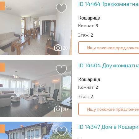
ID 14464
Трехкомнатна
Кошарица
Комнат:
3
Этаж:
2
Ищу похожее предложе
20
ID 14404
Двухкомнатна
Кошарица
Комнат:
2
Этаж:
2
Ищу похожее предложе
20
ID 14347
Дом в Кошари