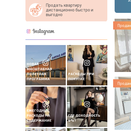
Продать квартиру
дистанционно быстро и
выгодно
Продан
НОВАЯ
МАСШТАБНАЯ
ПОЛЕТНАЯ
РАСХОДЫ ПРИ
ПРОГРАММА
ПОКУПКЕ
Продан
ЕЖЕГОДНЫЕ
РАСХОДЫ НА
ГДЕ ДОХОДНОСТЬ
СОДЕРЖАНИЕ
6%?