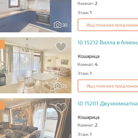
Комнат:
2
Этаж:
1
Ищу похожее предложе
30
ID 15212
Вилла в Алмон
Кошарица
Комнат:
4
Этаж:
1
Ищу похожее предложе
21
ID 15201
Двухкомнатна
Кошарица
Комнат:
2
Этаж:
1