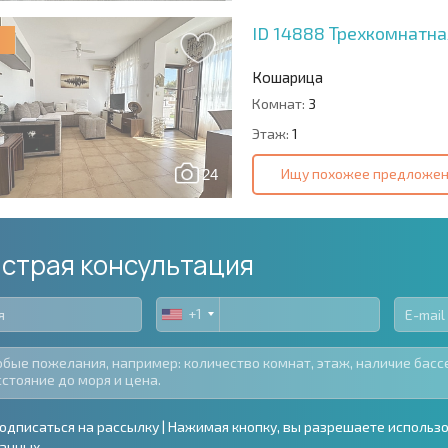
ID 14888
Трехкомнатна
Кошарица
Комнат:
3
Этаж:
1
Ищу похожее предложе
24
страя консультация
+1
United
States
+1
одписаться на рассылку | Нажимая кнопку, вы разрешаете использ
анных.