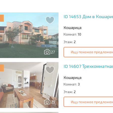
РАММА
ПОКУПКЕ
СОДЕРЖАНИЕ
6%?
ID 14653
Дом в Кошари
Кошарица
Комнат:
10
Этаж:
2
Ищу похожее предложе
27
ID 14607
Трехкомнатная
Кошарица
Комнат:
3
Этаж:
2
Ищу похожее предложе
23