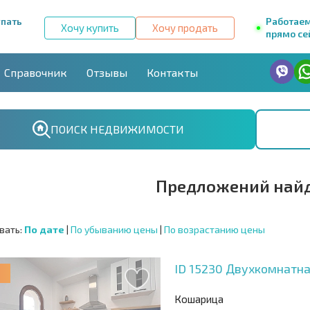
упать
Работае
Хочу купить
Хочу продать
прямо се
Справочник
Отзывы
Контакты
ПОИСК НЕДВИЖИМОСТИ
Предложений найд
вать:
По дате
|
По убыванию цены
|
По возрастанию цены
ID 15230
Двухкомнатна
Кошарица