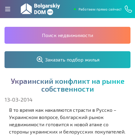
Работаем прямо сейчас!
Поиск недвижимости
Заказать подбор жилья
У
к
р
а
и
н
с
к
и
й
к
о
н
ф
л
и
к
т
н
а
р
ы
н
к
е
с
о
б
с
т
в
е
н
н
о
с
т
и
13-03-2014
В то время как накаляются страсти в Русско –
Украинском вопросе, болгарский рынок
недвижимости готовится к новой атаке со
стороны украинских и белорусских покупателей.