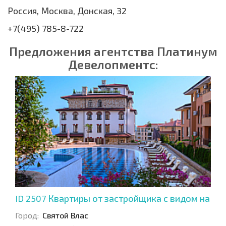
Россия, Москва, Донская, 32
+7(495) 785-8-722
Предложения агентства Платинум
Девелопментс:
ID 2507
Квартиры от застройщика с видом на
залив
Город:
Святой Влас