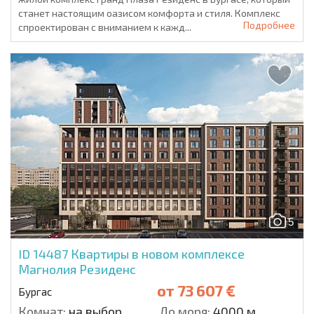
станет настоящим оазисом комфорта и стиля. Комплекс
Подробнее
спроектирован с вниманием к кажд...
5
ID 14487
Квартиры в новом комплексе
Магнолия Резиденс
от
73 607 €
Бургас
Комнат:
на выбор
До моря:
4000 м.