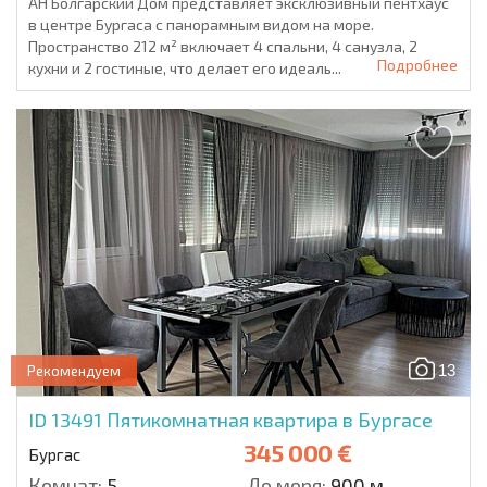
АН Болгарский Дом представляет эксклюзивный пентхаус
в центре Бургаса с панорамным видом на море.
Пространство 212 м² включает 4 спальни, 4 санузла, 2
Подробнее
кухни и 2 гостиные, что делает его идеаль...
13
Рекомендуем
ID 13491
Пятикомнатная квартира в Бургасе
345 000 €
Бургас
Комнат:
5
До моря:
900 м.