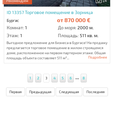
14
Рекомендуем
ID 13357
Торговое помещение в Зорница
от
870 000 €
Бургас
Комнат:
1
До моря:
2000 м.
Этаж:
1
Площадь:
511 кв. м.
Выгодное предложение для бизнеса в Бургасе! На продажу
предлагается торговое помещение в жилом строящемся
доме, расположенное на первом партерном этаже. Общая
Подробнее
площадь объекта составляет 511 м²...
...
1
2
3
4
5
6
8
Первая
Предыдущая
Следующая
Последняя