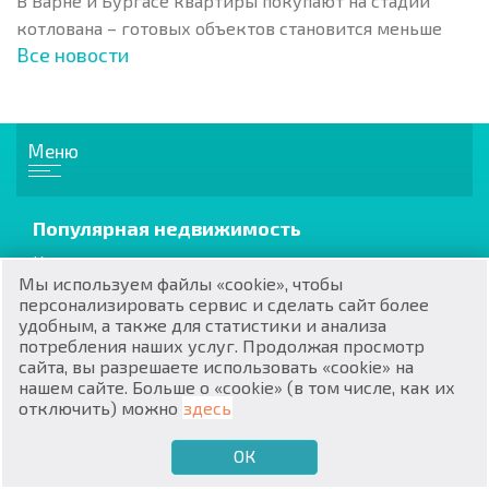
В Варне и Бургасе квартиры покупают на стадии
котлована – готовых объектов становится меньше
Все новости
Меню
RU
€
EN
Популярная недвижимость
$
UA
Квартиры
Мы используем файлы «cookie», чтобы
Апартаменты
₽
PL
персонализировать сервис и сделать сайт более
Дома / Виллы
удобным, а также для статистики и анализа
потребления наших услуг. Продолжая просмотр
₴
DE
сайта, вы разрешаете использовать «cookie» на
нашем сайте. Больше о «cookie» (в том числе, как их
Коттеджи / Таунхаусы
zł
BG
отключить) можно
здесь
Вторичная
От застройщика
ОК
€
ХОЧУ ПРОДАТЬ
ХОЧУ КУПИТЬ
RU