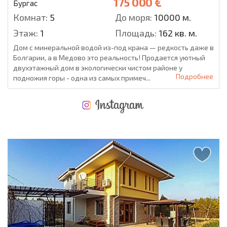
175 000 €
Бургас
Комнат:
5
До моря:
10000 м.
Этаж:
1
Площадь:
162 кв. м.
Дом с минеральной водой из-под крана — редкость даже в
Болгарии, а в Медово это реальность! Продается уютный
двухэтажный дом в экологически чистом районе у
Подробнее
подножия горы - одна из самых примеч...
НОВАЯ МАСШТАБНАЯ ПОЛЕТНАЯ ПРОГРАММА
РАСХОДЫ ПРИ ПОКУПКЕ
ЕЖЕГОДНЫЕ РАСХОДЫ НА СОДЕРЖАНИЕ