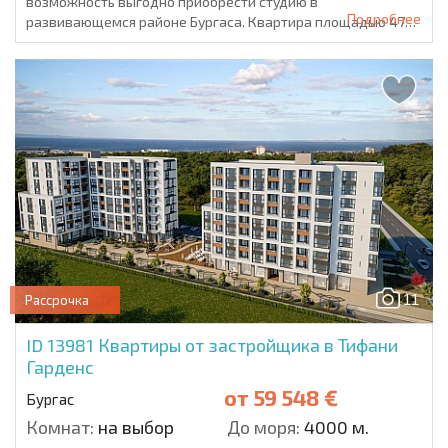
возможность выгодно приобрести студию в
Подробнее
развивающемся районе Бургаса. Квартира площадью 47
к...
11
Рассрочка
ID 13981
Квартиры от застройщика в Тифани
Гарденс
от
59 548 €
Бургас
Комнат:
на выбор
До моря:
4000 м.