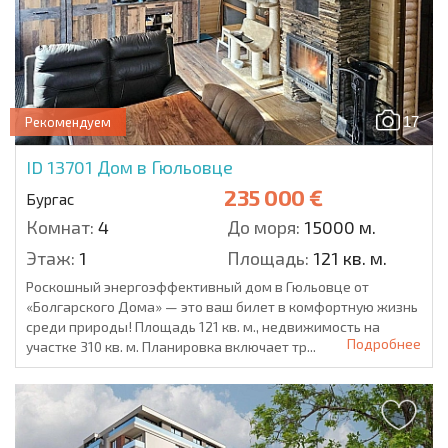
17
Рекомендуем
ID 13701
Дом в Гюльовце
235 000 €
Бургас
Комнат:
4
До моря:
15000 м.
Этаж:
1
Площадь:
121 кв. м.
Роскошный энергоэффективный дом в Гюльовце от
«Болгарского Дома» — это ваш билет в комфортную жизнь
среди природы! Площадь 121 кв. м., недвижимость на
Подробнее
участке 310 кв. м. Планировка включает тр...