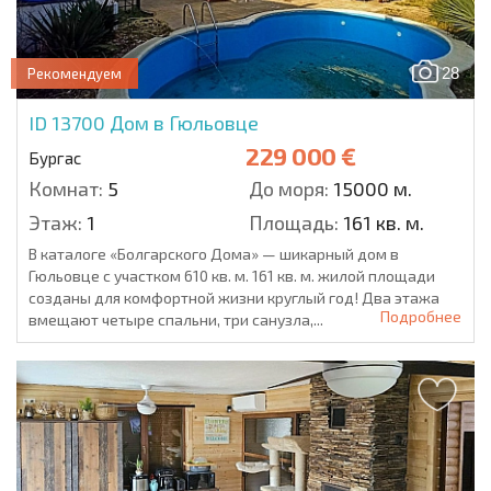
28
Рекомендуем
ID 13700
Дом в Гюльовце
229 000 €
Бургас
Комнат:
5
До моря:
15000 м.
Этаж:
1
Площадь:
161 кв. м.
В каталоге «Болгарского Дома» — шикарный дом в
Гюльовце с участком 610 кв. м. 161 кв. м. жилой площади
созданы для комфортной жизни круглый год! Два этажа
Подробнее
вмещают четыре спальни, три санузла,...