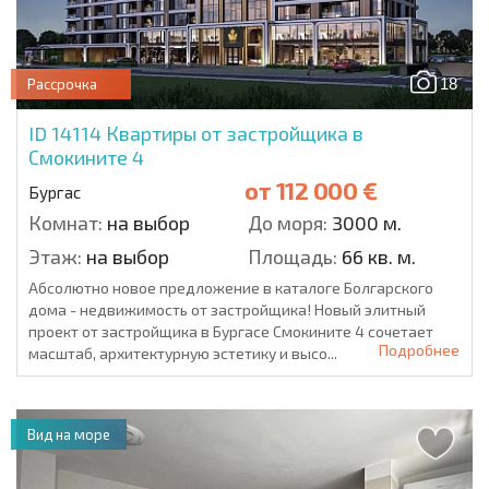
18
Рассрочка
ID 14114
Квартиры от застройщика в
Смокините 4
от
112 000 €
Бургас
Комнат:
на выбор
До моря:
3000 м.
Этаж:
на выбор
Площадь:
66 кв. м.
Абсолютно новое предложение в каталоге Болгарского
дома - недвижимость от застройщика! Новый элитный
проект от застройщика в Бургасе Смокините 4 сочетает
Подробнее
масштаб, архитектурную эстетику и высо...
Вид на море