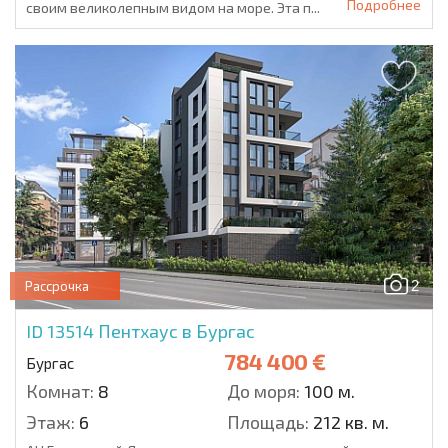
Подробнее
своим великолепным видом на море. Эта п...
2
Рассрочка
ID 13514
Пентхаус в Бургас
784 400 €
Бургас
Комнат:
8
До моря:
100 м.
Этаж:
6
Площадь:
212 кв. м.