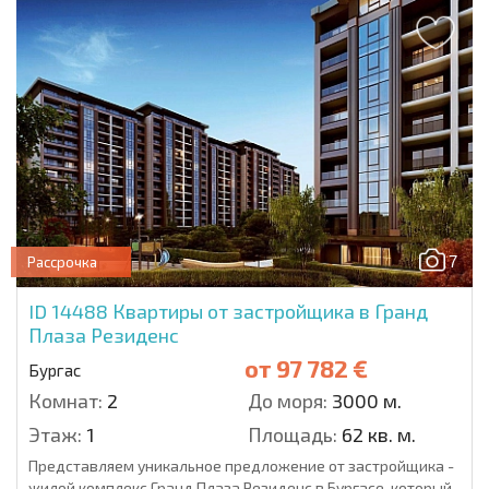
7
Рассрочка
ID 14488
Квартиры от застройщика в Гранд
Плаза Резиденс
от
97 782 €
Бургас
Комнат:
2
До моря:
3000 м.
Этаж:
1
Площадь:
62 кв. м.
Представляем уникальное предложение от застройщика -
жилой комплекс Гранд Плаза Резиденс в Бургасе, который