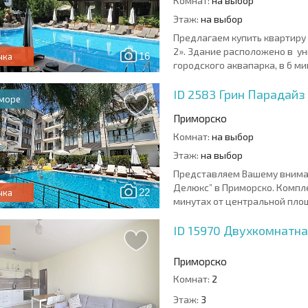
Комнат:
на выбор
Этаж:
на выбор
Предлагаем купить квартиру 
2». Здание расположено в ун
16
чка
городского аквапарка, в 6 мин
ID 2583
Грин Парадайз
 море
Приморско
Комнат:
на выбор
Этаж:
на выбор
Представляем Вашему внима
Делюкс” в Приморско. Компле
22
чка
минутах от центральной площа
ID 15970
Двухкомнатна
Приморско
Комнат:
2
Этаж:
3