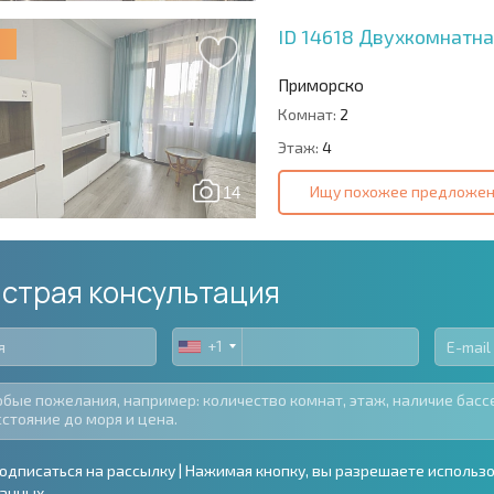
ID 14618
Двухкомнатная
Приморско
Комнат:
2
Этаж:
4
Ищу похожее предложе
14
страя консультация
+1
United
States
+1
одписаться на рассылку | Нажимая кнопку, вы разрешаете использ
анных.