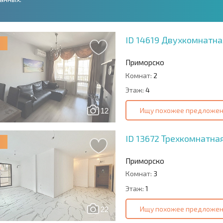
ID 14619
Двухкомнатная
Приморско
Комнат:
2
Этаж:
4
Ищу похожее предложе
12
ID 13672
Трехкомнатная
Приморско
Комнат:
3
Этаж:
1
Ищу похожее предложе
22