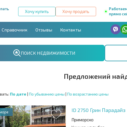
упать
Работае
Хочу купить
Хочу продать
прямо се
Справочник
Отзывы
Контакты
ПОИСК НЕДВИЖИМОСТИ
Предложений найд
вать:
По дате
|
По убыванию цены
|
По возрастанию цены
ID 2750
Грин Парадайз 
 море
Приморско