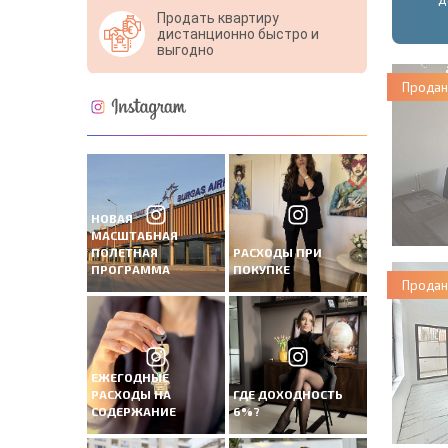
Продать квартиру
дистанционно быстро и
выгодно
Продан
НОВАЯ
МАСШТАБНАЯ
ПОЛЕТНАЯ
РАСХОДЫ ПРИ
ПРОГРАММА
ПОКУПКЕ
Продан
ЕЖЕГОДНЫЕ
РАСХОДЫ НА
ГДЕ ДОХОДНОСТЬ
СОДЕРЖАНИЕ
6%?