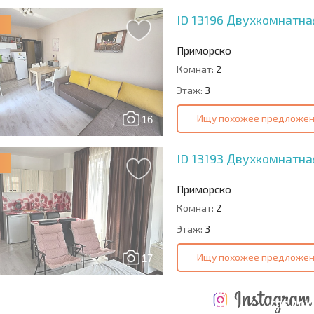
ID 13196
Двухкомнатная
Приморско
Комнат:
2
Этаж:
3
Ищу похожее предложе
16
ID 13193
Двухкомнатная
Приморско
Комнат:
2
Этаж:
3
Ищу похожее предложе
17
ТАБНАЯ
ЕЖЕГОДНЫЕ
НАЯ
РАСХОДЫ ПРИ
РАСХОДЫ НА
ГДЕ ДО