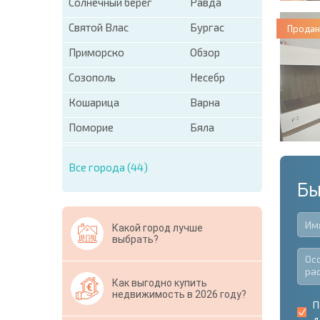
Солнечный берег
Равда
Святой Влас
Бургас
Продан
Приморско
Обзор
Созополь
Несебр
Кошарица
Варна
Поморие
Бяла
Все города (44)
Бы
Какой город лучше
выбрать?
Как выгодно купить
недвижимость в 2026 году?
П
д