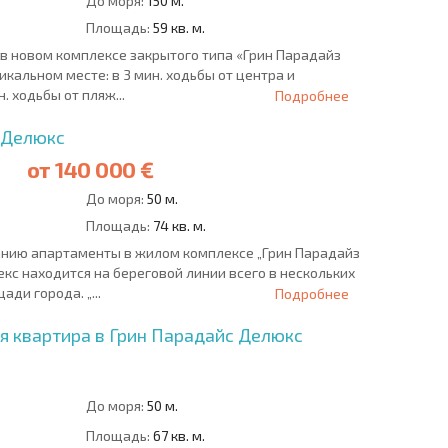
До моря:
150 м.
Площадь:
59 кв. м.
в новом комплексе закрытого типа «Грин Парадайз
икальном месте: в 3 мин. ходьбы от центра и
. ходьбы от пляж...
Подробнее
 Делюкс
от
140 000 €
До моря:
50 м.
Площадь:
74 кв. м.
нию апартаменты в жилом комплексе „Грин Парадайз
кс находится на береговой линии всего в нескольких
ди города. „...
Подробнее
я квартира в Грин Парадайс Делюкс
До моря:
50 м.
Площадь:
67 кв. м.