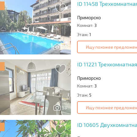
ID 11458
Трехкомнатная
Приморско
Комнат:
3
Этаж:
1
Ищу похожее предложе
40
ID 11221
Трехкомнатная
Приморско
Комнат:
3
Этаж:
5
Ищу похожее предложе
13
ID 10605
Двухкомнатная