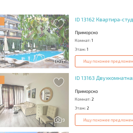
РАММА
ПОКУПКЕ
СОДЕРЖАНИЕ
6%?
ID 13162
Квартира-студ
Приморско
Комнат:
1
Этаж:
1
Ищу похожее предложе
7
ID 13163
Двухкомнатная
Приморско
Комнат:
2
Этаж:
2
Ищу похожее предложе
9