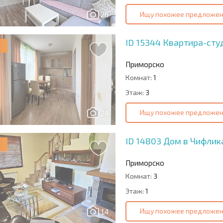
Ищу похожее предложе
26
ID 15344
Квартира-сту
Приморско
Комнат:
1
Этаж:
3
Ищу похожее предложе
24
ID 14803
Дом в Чифлик
Приморско
Комнат:
3
Этаж:
1
Ищу похожее предложе
14