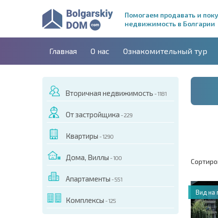
Помогаем продавать и пок
недвижимость в Болгарии
Главная
О нас
Ознакомительный тур
Вторичная недвижимость
- 1181
От застройщика
- 229
Квартиры
- 1290
Дома, Виллы
- 100
Сортиро
Апартаменты
- 551
Вид на
Комплексы
- 125