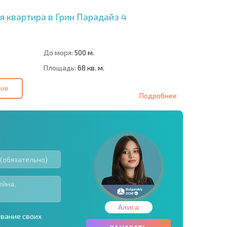
 квартира в Грин Парадайз 4
До моря:
500 м.
Площадь:
68 кв. м.
ние
Подробнее
Алиса
ование своих