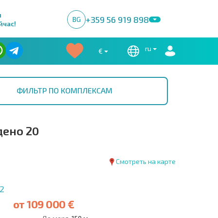
м
+359 56 919 898
BG
йчас!
ru
€
ФИЛЬТР ПО КОМПЛЕКСАМ
ено 20
Смотреть на карте
2
от
109 000 €