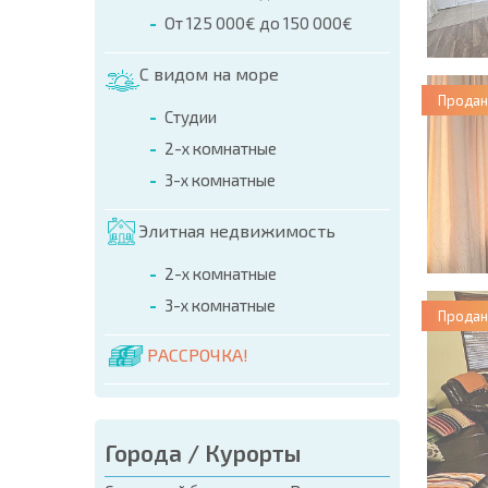
От 125 000€ до 150 000€
С видом на море
Продан
Студии
2-х комнатные
3-х комнатные
Элитная недвижимость
2-х комнатные
3-х комнатные
Продан
РАССРОЧКА!
Города / Курорты