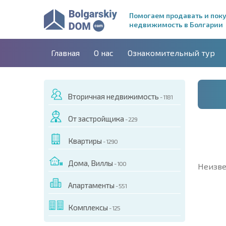
Помогаем продавать и пок
недвижимость в Болгарии
Главная
О нас
Ознакомительный тур
Вторичная недвижимость
- 1181
От застройщика
- 229
Квартиры
- 1290
Дома, Виллы
- 100
Неизве
Апартаменты
- 551
Комплексы
- 125