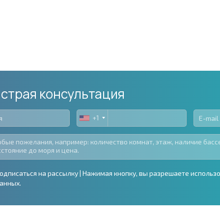
страя консультация
+1
United
States
+1
одписаться на рассылку | Нажимая кнопку, вы разрешаете использ
анных.