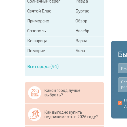
Солнечный берег
Равда
Святой Влас
Бургас
Приморско
Обзор
Созополь
Несебр
Кошарица
Варна
Поморие
Бяла
Бы
Все города (44)
Какой город лучше
выбрать?
П
д
Как выгодно купить
недвижимость в 2026 году?