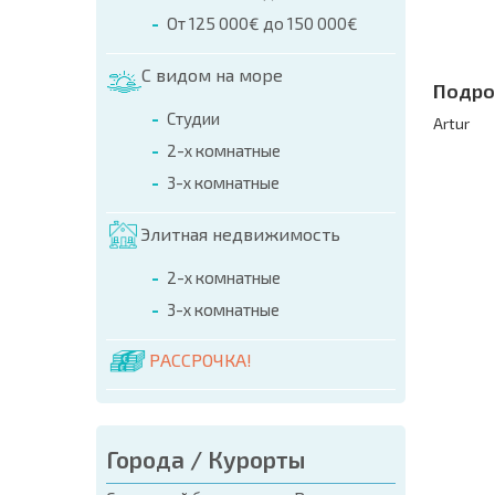
От 125 000€ до 150 000€
С видом на море
Подро
Студии
Artur
2-х комнатные
3-х комнатные
Элитная недвижимость
2-х комнатные
3-х комнатные
РАССРОЧКА!
Города / Курорты