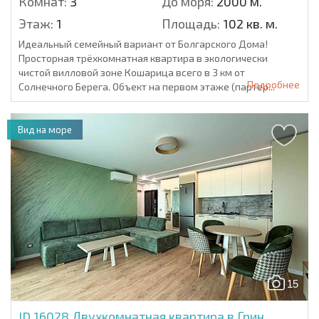
Комнат:
3
До моря:
2000 м.
Этаж:
1
Площадь:
102 кв. м.
Идеальный семейный вариант от Болгарского Дома!
Просторная трёхкомнатная квартира в экологически
чистой вилловой зоне Кошарица всего в 3 км от
Подробнее
Солнечного Берега. Объект на первом этаже (партер...
Вид на море
15
ID 16028
Двухкомнатная квартира в Грин