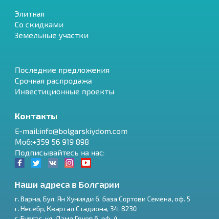
Элитная
Со скидками
Земельные участки
Последние предложения
Срочная распродажа
Инвестиционные проекты
Контакты
E-mail:info@bolgarskiydom.com
Моб:+359 56 919 898
Подписывайтесь на нас:
Наши адреса в Болгарии
г.
Варна
,
Бул. Ян Хунияди 6, база Сортови Семена, оф. 5
г.
Несебр
,
Квартал Стадиона, 34
,
8230
RU
г.
Бургас
,
ул. Даме Груев 6, оф. 4