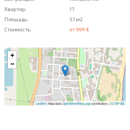
Квартир:
17
Площадь:
57 м2
Стоимость:
от 999 €
+
−
Leaflet
| Map data
OpenStreetMap.org
contributors,
CC-BY-SA