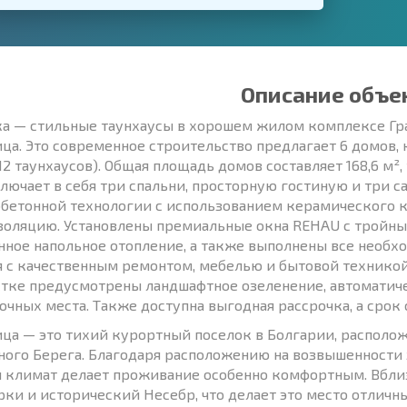
Описание объе
а — стильные таунхаусы в хорошем жилом комплексе Гр
ца. Это современное строительство предлагает 6 домов,
12 таунхаусов). Общая площадь домов составляет 168,6 м², 
лючает в себя три спальни, просторную гостиную и три с
бетонной технологии с использованием керамического ки
оляцию. Установлены премиальные окна REHAU с тройным
нное напольное отопление, а также выполнены все нео
я с качественным ремонтом, мебелью и бытовой техникой 
стке предусмотрены ландшафтное озеленение, автоматиче
очных места. Также доступна выгодная рассрочка, а срок 
ца — это тихий курортный поселок в Болгарии, располо
ного Берега. Благодаря расположению на возвышенности 
 климат делает проживание особенно комфортным. Вблиз
рки и исторический Несебр, что делает это место отличн