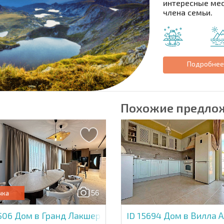
интересные мес
Подписаться на 
члена семьи.
использование с
Подробне
Похожие предло
56
чка
5506
Дом в Гранд Лакшери Хоумс
ID 15694
Дом в Вилла А