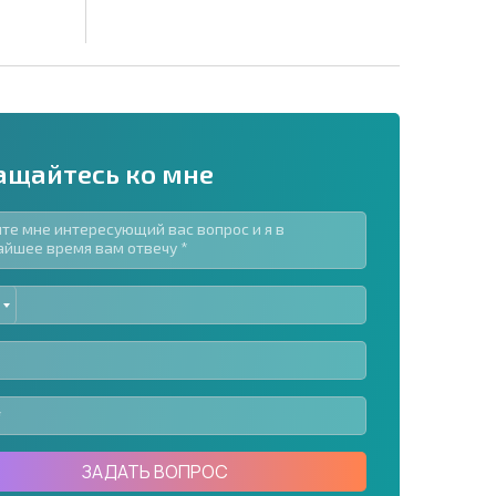
ащайтесь ко мне
ED
рассылку | Нажимая кнопку, вы разрешаете
TES
воих данных.
Отправить сообщение
ЗАДАТЬ ВОПРОС