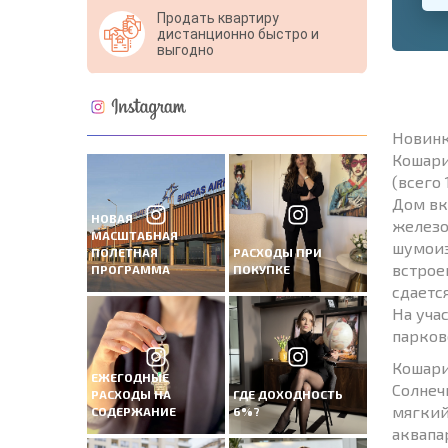
Продать квартиру
дистанционно быстро и
выгодно
Новинк
Кошари
(всего 
Дом вк
НОВАЯ
железо
МАСШТАБНАЯ
шумоиз
ПОЛЕТНАЯ
РАСХОДЫ ПРИ
встрое
ПРОГРАММА
ПОКУПКЕ
сдаетс
На уча
парков
Кошари
ЕЖЕГОДНЫЕ
Солнеч
РАСХОДЫ НА
ГДЕ ДОХОДНОСТЬ
мягкий
СОДЕРЖАНИЕ
6%?
аквапа