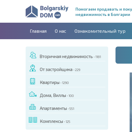
Помогаем продавать и пок
недвижимость в Болгарии
Главная
О нас
Ознакомительный тур
Вторичная недвижимость
- 1181
От застройщика
- 229
Квартиры
- 1290
Дома, Виллы
- 100
Апартаменты
- 551
ДЕО ЭТОГО ОБЪЕКТА
Комплексы
- 125