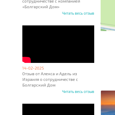
сотрудничестве с компанией
«Болгарский Дом»
Читать весь отзыв
НОВАЯ
14-02-2025
МАСШ
Отзыв от Алекса и Адель из
ПОЛЕТ
Израиля о сотрудничестве с
ПРОГ
+1
Болгарский Дом
United
States
Читать весь отзыв
+1
* Поля об