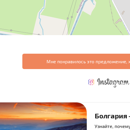
Мне понравилось это предложение, 
ТАБНАЯ
ЕЖЕГОДНЫЕ
НАЯ
РАСХОДЫ ПРИ
РАСХОДЫ НА
ГДЕ ДО
РАММА
ПОКУПКЕ
СОДЕРЖАНИЕ
6%?
Болгария 
язательные для заполнения
Узнайте, почему