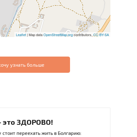
Leaflet
| Map data
OpenStreetMap.org
contributors,
CC-BY-SA
хочу узнать больше
О
ХОДНОСТЬ
ДИСТАНЦИОННОЙ
РАССРОЧКА В
СДЕЛКЕ
БОЛГАРИИ
- это ЗДОРОВО!
 стоит переехать жить в Болгарию: