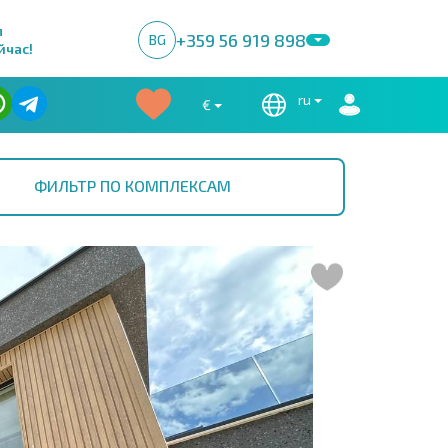
м
+359 56 919 898
BG
йчас!
ru
€
ФИЛЬТР ПО КОМПЛЕКСАМ