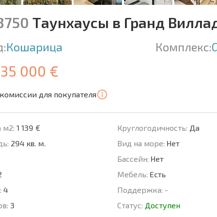
13750
Таунхаусы в Гранд Вилла
д:
Кошарица
Комплекс:
G
335 000 €
 комиссии для покупателя
 м2:
1 139 €
Круглогодичность:
Да
ь:
294 кв. м.
Вид на море:
Нет
Басcейн:
Нет
2
Мебель:
Есть
:
4
Поддержка:
-
ов:
3
Статус:
Доступен