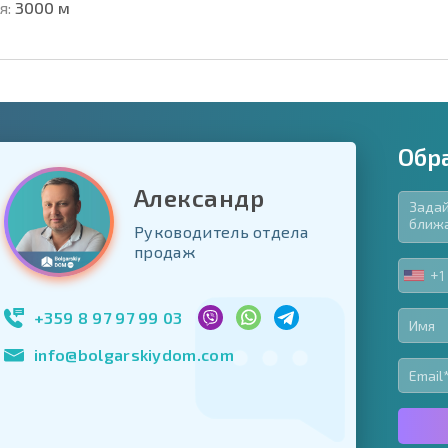
я:
3000 м
Обр
Александр
Руководитель отдела
язательные для заполнения
продаж
ь форму
+1
UNIT
Подписаться на 
STA
использование с
+1
+359 8 97 97 99 03
info@bolgarskiydom.com