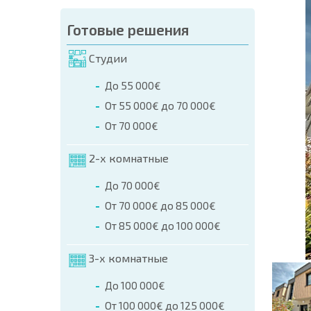
аказа (Имя, E-mail, Телефон)
Готовые решения
а
Студии
о телефонам:
До 55 000€
+359 8 9797 99 03
От 55 000€ до 70 000€
От 70 000€
2-х комнатные
До 70 000€
От 70 000€ до 85 000€
От 85 000€ до 100 000€
3-х комнатные
До 100 000€
От 100 000€ до 125 000€