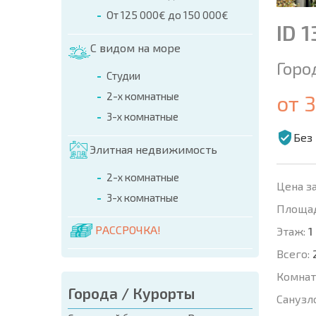
От 125 000€ до 150 000€
ID 
С видом на море
Горо
Студии
2-х комнатные
от 
3-х комнатные
Без
Элитная недвижимость
2-х комнатные
Цена за
3-х комнатные
Площад
РАССРОЧКА!
Этаж:
1
Всего:
Комнат
Города / Курорты
Санузл