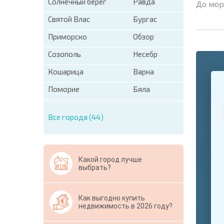
Солнечный берег
Равда
До мор
Святой Влас
Бургас
Приморско
Обзор
Созополь
Несебр
Кошарица
Варна
+1
United
States
Поморие
Бяла
+1
Все города (44)
* Поля об
Свернут
Какой город лучше
выбрать?
Как выгодно купить
недвижимость в 2026 году?