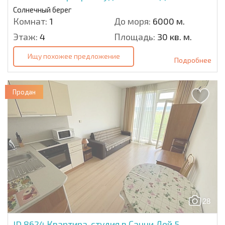
Солнечный берег
Комнат:
1
До моря:
6000 м.
Этаж:
4
Площадь:
30 кв. м.
Ищу похожее предложение
Подробнее
Продан
28
ID 8624
Квартира-студия в Санни Дей 5