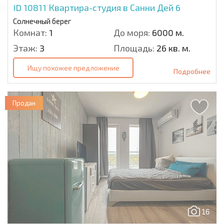
ID 10811
Квартира-студия в Санни Дей 6
Солнечный берег
Комнат:
1
До моря:
6000 м.
Этаж:
3
Площадь:
26 кв. м.
Ищу похожее предложение
Подробнее
Продан
16