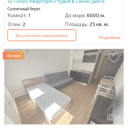
ID 13484
Квартира-студия в Санни Дей 6
Солнечный берег
Комнат:
1
До моря:
6000 м.
Этаж:
2
Площадь:
25 кв. м.
Ищу похожее предложение
Подробнее
Продан
17