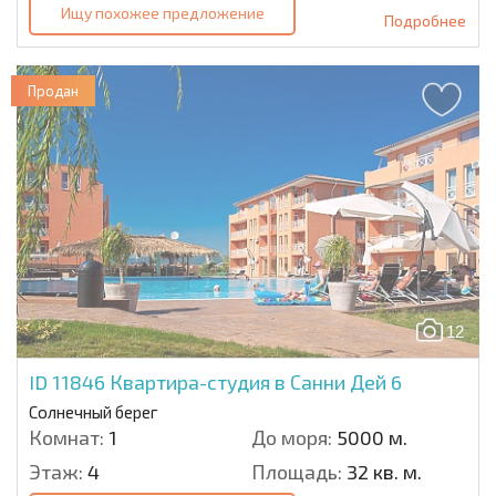
Ищу похожее предложение
Подробнее
Продан
12
ID 11846
Квартира-студия в Санни Дей 6
Солнечный берег
Комнат:
1
До моря:
5000 м.
Этаж:
4
Площадь:
32 кв. м.