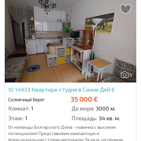
9
ID 14933
Квартира-студия в Санни Дей 6
35 000 €
Солнечный берег
Комнат:
1
До моря:
3000 м.
Этаж:
1
Площадь:
34 кв. м.
От команды Болгарского Дома - новинка с высоким
потенциалом! Представляем компактную и
функциональную студию метражом 34 кв.м. на первом