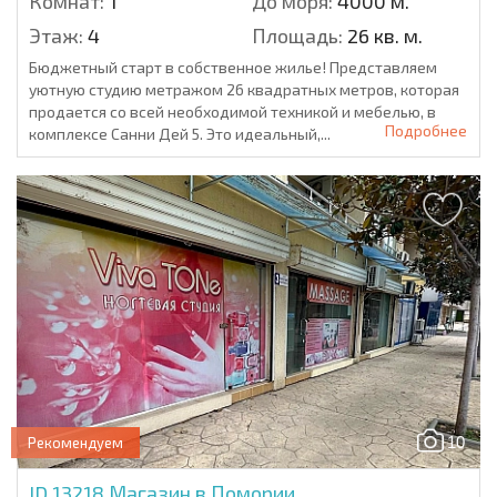
Комнат:
1
До моря:
4000 м.
Этаж:
4
Площадь:
26 кв. м.
Бюджетный старт в собственное жилье! Представляем
уютную студию метражом 26 квадратных метров, которая
продается со всей необходимой техникой и мебелью, в
Подробнее
комплексе Санни Дей 5. Это идеальный,...
10
Рекомендуем
ID 13218
Магазин в Помории