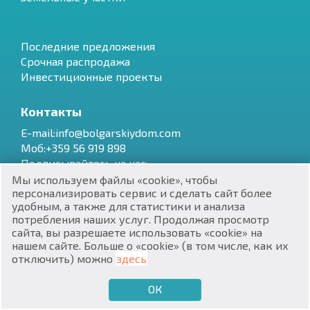
Последние предложения
Срочная распродажа
Инвестиционные проекты
RU
Контакты
€
EN
E-mail:info@bolgarskiydom.com
Моб:+359 56 919 898
$
UA
Подписывайтесь на нас:
Мы используем файлы «cookie», чтобы
₽
PL
персонализировать сервис и сделать сайт более
удобным, а также для статистики и анализа
Наши адреса в Болгарии
потребления наших услуг. Продолжая просмотр
₴
DE
г.
Варна
,
Бул. Ян Хунияди 6, база Сортови Семена, оф. 5
сайта, вы разрешаете использовать «cookie» на
г.
Несебр
,
Квартал Стадиона, 34
,
8230
нашем сайте. Больше о «cookie» (в том числе, как их
zł
BG
г.
Бургас
,
ул. Даме Груев 6, оф. 4
отключить) можно
здесь
ОК
€
ХОЧУ ПРОДАТЬ
ХОЧУ КУПИТЬ
RU