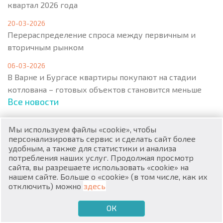
квартал 2026 года
20-03-2026
Перераспределение спроса между первичным и
вторичным рынком
06-03-2026
RU
В Варне и Бургасе квартиры покупают на стадии
котлована – готовых объектов становится меньше
€
EN
Все новости
$
UA
Мы используем файлы «cookie», чтобы
₽
PL
персонализировать сервис и сделать сайт более
Меню
удобным, а также для статистики и анализа
потребления наших услуг. Продолжая просмотр
₴
DE
сайта, вы разрешаете использовать «cookie» на
нашем сайте. Больше о «cookie» (в том числе, как их
zł
Популярная недвижимость
BG
отключить) можно
здесь
Квартиры
Апартаменты
ОК
€
ХОЧУ ПРОДАТЬ
ХОЧУ КУПИТЬ
RU
Дома / Виллы