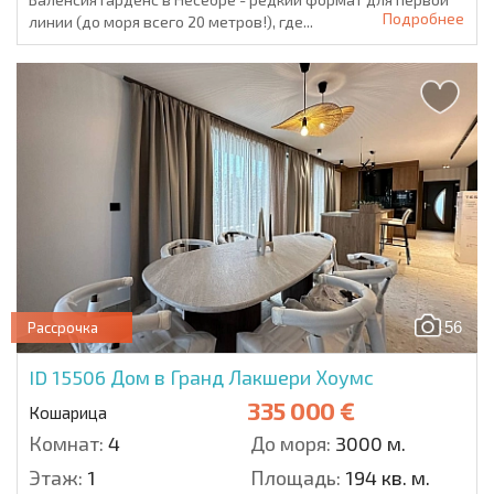
Подробнее
линии (до моря всего 20 метров!), где...
56
Рассрочка
ID 15506
Дом в Гранд Лакшери Хоумс
335 000 €
Кошарица
Комнат:
4
До моря:
3000 м.
Этаж:
1
Площадь:
194 кв. м.