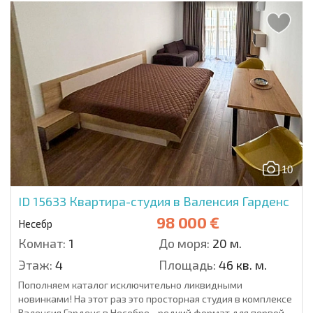
10
ID 15633
Квартира-студия в Валенсия Гарденс
98 000 €
Несебр
Комнат:
1
До моря:
20 м.
Этаж:
4
Площадь:
46 кв. м.
Пополняем каталог исключительно ликвидными
новинками! На этот раз это просторная студия в комплексе
Валенсия Гарденс в Несебре - редкий формат для первой