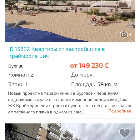
9
ID 15682
Квартиры от застройщика в
Крайморие Бич
от
149 230 €
Бургас
Комнат:
2
До моря:
Этаж:
1
Площадь:
79 кв. м.
Новый проект на первой линии в Бургасе - первичная
недвижимость уже в каталоге компании Болгарский Дом!
ЖК Крайморие Бич строится буквально в нескольких шагах
Подробнее
от песчаного пляжа в одном из сам...