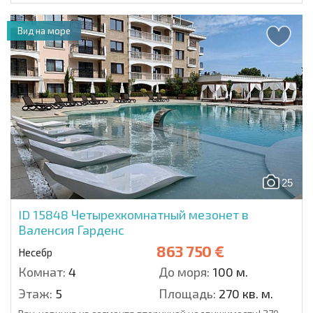
Вид на море
25
ID 15848
Четырехкомнатный мезонет в
Валенсия Гарденс
863 750 €
Несебр
Комнат:
4
До моря:
100 м.
Этаж:
5
Площадь:
270 кв. м.