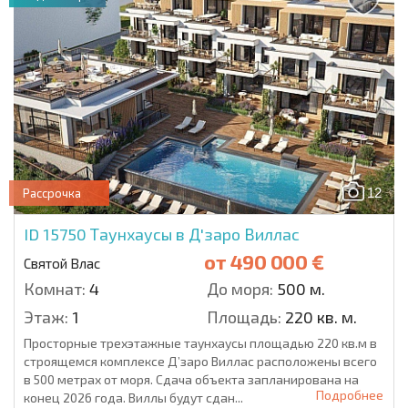
12
Рассрочка
ID 15750
Таунхаусы в Д'заро Виллас
от
490 000 €
Святой Влас
Комнат:
4
До моря:
500 м.
Этаж:
1
Площадь:
220 кв. м.
Просторные трехэтажные таунхаусы площадью 220 кв.м в
строящемся комплексе Д’заро Виллас расположены всего
в 500 метрах от моря. Сдача объекта запланирована на
Подробнее
конец 2026 года. Виллы будут сдан...