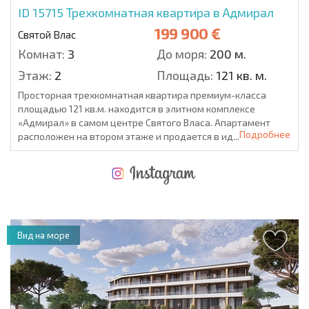
ID 15715
Трехкомнатная квартира в Адмирал
199 900 €
Святой Влас
Комнат:
3
До моря:
200 м.
Этаж:
2
Площадь:
121 кв. м.
Просторная трехкомнатная квартира премиум-класса
площадью 121 кв.м. находится в элитном комплексе
«Адмирал» в самом центре Святого Власа. Апартамент
Подробнее
расположен на втором этаже и продается в ид...
НОВАЯ МАСШТАБНАЯ ПОЛЕТНАЯ ПРОГРАММА
РАСХОДЫ ПРИ ПОКУПКЕ
ЕЖЕГОДНЫЕ РАСХОДЫ НА СОДЕРЖАНИЕ
Вид на море