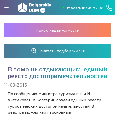
Работаем прямо сейчас!
Поиск недвижимости
Заказать подбор жилья
В
п
о
м
о
щ
ь
о
т
д
ы
х
а
ю
щ
и
м
:
е
д
и
н
ы
й
р
е
е
с
т
р
д
о
с
т
о
п
р
и
м
е
ч
а
т
е
л
ь
н
о
с
т
е
й
11-09-2015
По сообщению министра туризма г-жи Н.
Ангелковой, в Болгарии создан единый реестр
туристических достопримечательностей. В
реестре можно найти основные