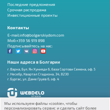
Последние предложения
Срочная распродажа
Инвестиционные проекты
Контакты
E-mail:info@bolgarskiydom.com
Моб:+359 56 919 898
Подписывайтесь на нас:
Наши адреса в Болгарии
г.
Варна
,
Бул. Ян Хунияди 6, база Сортови Семена, оф. 5
г.
Несебр
,
Квартал Стадиона, 34
,
8230
RU
г.
Бургас
,
ул. Даме Груев 6, оф. 4
€
EN
$
UA
Разработка и SEO продвижение сайтов
Мы используем файлы «cookie», чтобы
₽
PL
персонализировать сервис и сделать сайт более