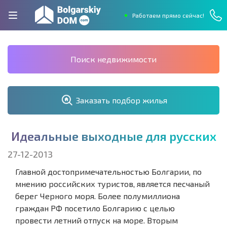
Работаем прямо сейчас!
Поиск недвижимости
Заказать подбор жилья
И
д
е
а
л
ь
н
ы
е
в
ы
х
о
д
н
ы
е
д
л
я
р
у
с
с
к
и
х
27-12-2013
Главной достопримечательностью Болгарии, по
мнению российских туристов, является песчаный
берег Черного моря. Более полумиллиона
граждан РФ посетило Болгарию с целью
провести летний отпуск на море. Вторым