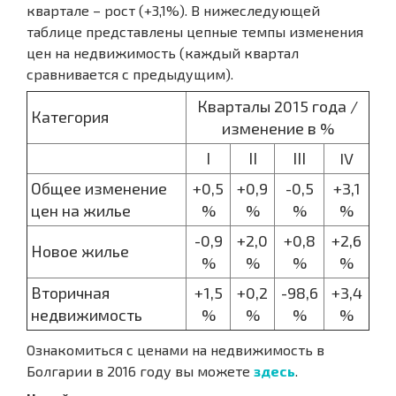
квартале – рост (+3,1%). В нижеследующей
таблице представлены цепные темпы изменения
цен на недвижимость (каждый квартал
сравнивается с предыдущим).
Кварталы 2015 года /
Категория
изменение в %
І
ІІ
ІІІ
IV
Общее изменение
+0,5
+0,9
-0,5
+3,1
цен на жилье
%
%
%
%
-0,9
+2,0
+0,8
+2,6
Новое жилье
%
%
%
%
Вторичная
+1,5
+0,2
-98,6
+3,4
недвижимость
%
%
%
%
Ознакомиться с ценами на недвижимость в
Болгарии в 2016 году вы можете
здесь
.