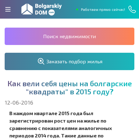
Работаем прямо сейчас!
Поиск недвижимости
Заказать подбор жилья
К
а
к
в
е
л
и
с
е
б
я
ц
е
н
ы
н
а
б
о
л
г
а
р
с
к
и
е
"
к
в
а
д
р
а
т
ы
"
в
2
0
1
5
г
о
д
у
?
12-06-2016
В каждом квартале 2015 года был
зарегистрирован рост цен на жилье по
сравнению с показателями аналогичных
периодов 2014 года. Такие данные по