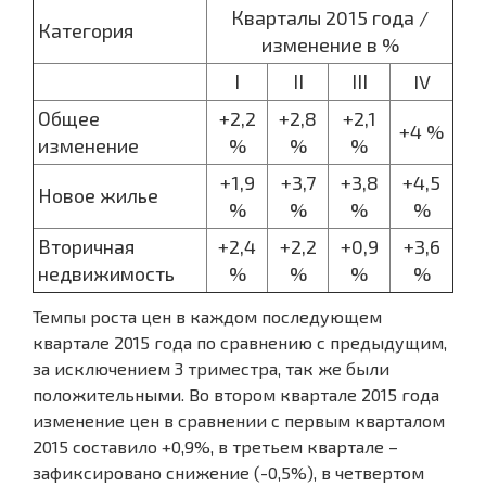
Кварталы 2015 года /
Категория
изменение в %
І
ІІ
ІІІ
IV
Общее
+2,2
+2,8
+2,1
+4 %
изменение
%
%
%
+1,9
+3,7
+3,8
+4,5
Новое жилье
%
%
%
%
Вторичная
+2,4
+2,2
+0,9
+3,6
недвижимость
%
%
%
%
Темпы роста цен в каждом последующем
квартале 2015 года по сравнению с предыдущим,
за исключением 3 триместра, так же были
положительными. Во втором квартале 2015 года
изменение цен в сравнении с первым кварталом
2015 составило +0,9%, в третьем квартале –
зафиксировано снижение (-0,5%), в четвертом