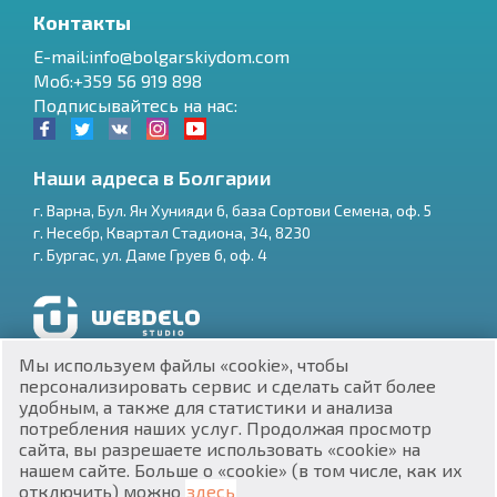
Контакты
E-mail:info@bolgarskiydom.com
Моб:+359 56 919 898
Подписывайтесь на нас:
Наши адреса в Болгарии
г.
Варна
,
Бул. Ян Хунияди 6, база Сортови Семена, оф. 5
г.
Несебр
,
Квартал Стадиона, 34
,
8230
RU
г.
Бургас
,
ул. Даме Груев 6, оф. 4
€
EN
$
UA
Разработка и SEO продвижение сайтов
Мы используем файлы «cookie», чтобы
₽
PL
персонализировать сервис и сделать сайт более
удобным, а также для статистики и анализа
потребления наших услуг. Продолжая просмотр
₴
DE
сайта, вы разрешаете использовать «cookie» на
нашем сайте. Больше о «cookie» (в том числе, как их
zł
BG
ЕИК 201160903
отключить) можно
здесь