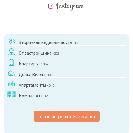
НОВАЯ МАСШТАБНАЯ ПОЛЕТНАЯ ПРОГРАММА
РАСХОДЫ ПРИ ПОКУПКЕ
ЕЖЕГОДНЫЕ РАСХОДЫ НА СОДЕРЖАНИЕ
Вторичная недвижимость
- 1176
От застройщика
- 229
Квартиры
- 1284
Дома, Виллы
- 101
Апартаменты
- 548
Комплексы
- 125
Готовые решения поиска