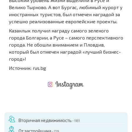
Высокий уровень жизни выделили в Русе и
Велико Тырново. А вот Бургас, любимый курорт у
иностранных туристов, был отмечен наградой за
успешно реализованные европейские проекты.
Казанлык получил награду самого зеленого
города Болгарии, а Русе – самого перспективного
города. Не обошли вниманием и Пловдив,
который был отмечен наградой «лучший бизнес-
город»!
Источник: rus.bg
НОВАЯ МАСШТАБНАЯ ПОЛЕТНАЯ ПРОГРАММА
РАСХОДЫ ПРИ ПОКУПКЕ
ЕЖЕГОДНЫЕ РАСХОДЫ НА СОДЕРЖАНИЕ
Вторичная недвижимость
- 1181
От застройщика
- 229