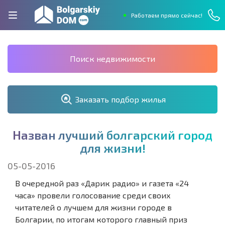
Работаем прямо сейчас!
Поиск недвижимости
Заказать подбор жилья
Н
а
з
в
а
н
л
у
ч
ш
и
й
б
о
л
г
а
р
с
к
и
й
г
о
р
о
д
д
л
я
ж
и
з
н
и
!
05-05-2016
В очередной раз «Дарик радио» и газета «24
часа» провели голосование среди своих
читателей о лучшем для жизни городе в
Болгарии, по итогам которого главный приз