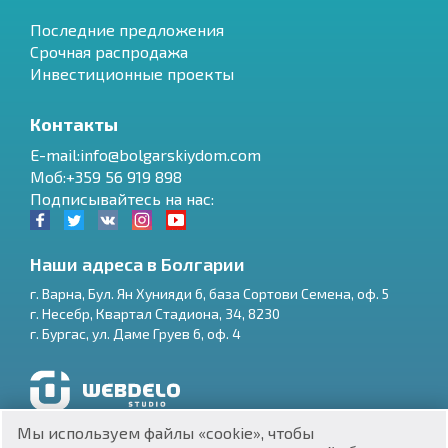
Последние предложения
Срочная распродажа
Инвестиционные проекты
Контакты
E-mail:info@bolgarskiydom.com
Моб:+359 56 919 898
Подписывайтесь на нас:
Наши адреса в Болгарии
г.
Варна
,
Бул. Ян Хунияди 6, база Сортови Семена, оф. 5
г.
Несебр
,
Квартал Стадиона, 34
,
8230
RU
г.
Бургас
,
ул. Даме Груев 6, оф. 4
€
EN
$
UA
Разработка и SEO продвижение сайтов
Мы используем файлы «cookie», чтобы