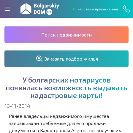
Работаем прямо сейчас!
Поиск недвижимости
Заказать подбор жилья
У
б
о
л
г
а
р
с
к
и
х
н
о
т
а
р
и
у
с
о
в
п
о
я
в
и
л
а
с
ь
в
о
з
м
о
ж
н
о
с
т
ь
в
ы
д
а
в
а
т
ь
к
а
д
а
с
т
р
о
в
ы
е
к
а
р
т
ы
!
13-11-2014
Ранее владельцы недвижимого имущества
запрашивали требуемые для его продажи
документы в Кадастровом Агентстве, получая их