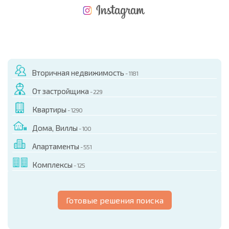
НОВАЯ МАСШТАБНАЯ ПОЛЕТНАЯ ПРОГРАММА
РАСХОДЫ ПРИ ПОКУПКЕ
ЕЖЕГОДНЫЕ РАСХОДЫ НА СОДЕРЖАНИЕ
Вторичная недвижимость
- 1181
От застройщика
- 229
Квартиры
- 1290
Дома, Виллы
- 100
Апартаменты
- 551
Комплексы
- 125
Готовые решения поиска