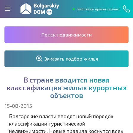
Работаем прямо сейчас!
Поиск недвижимости
Заказать подбор жилья
В
с
т
р
а
н
е
в
в
о
д
и
т
с
я
н
о
в
а
я
к
л
а
с
с
и
ф
и
к
а
ц
и
я
ж
и
л
ы
х
к
у
р
о
р
т
н
ы
х
о
б
ъ
е
к
т
о
в
15-08-2015
Болгарские власти вводят новый порядок
классификации туристической
недвижимости. Новые правила коснутся всех