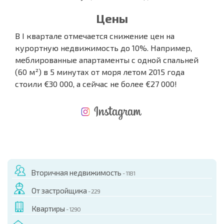
Цены
В I квартале отмечается снижение цен на
курортную недвижимость до 10%. Например,
меблированные апартаменты с одной спальней
(60 м²) в 5 минутах от моря летом 2015 года
стоили €30 000, а сейчас не более €27 000!
НОВАЯ МАСШТАБНАЯ ПОЛЕТНАЯ ПРОГРАММА
РАСХОДЫ ПРИ ПОКУПКЕ
ЕЖЕГОДНЫЕ РАСХОДЫ НА СОДЕРЖАНИЕ
Вторичная недвижимость
- 1181
От застройщика
- 229
Квартиры
- 1290