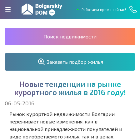
Работаем прямо сейчас!
Поиск недвижимости
Заказать подбор жилья
Н
о
в
ы
е
т
е
н
д
е
н
ц
и
и
н
а
р
ы
н
к
е
к
у
р
о
р
т
н
о
г
о
ж
и
л
ь
я
в
2
0
1
6
г
о
д
у
!
06-05-2016
Рынок курортной недвижимости Болгарии
переживает новые изменения, как в
национальной принадлежности покупателей и
виде приобретаемого жилья, так и в ценах.