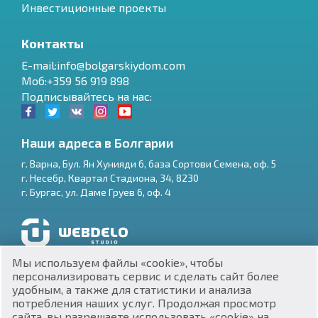
Инвестиционные проекты
Контакты
E-mail:info@bolgarskiydom.com
Моб:+359 56 919 898
Подписывайтесь на нас:
Наши адреса в Болгарии
г.
Варна
,
Бул. Ян Хунияди 6, база Сортови Семена, оф. 5
г.
Несебр
,
Квартал Стадиона, 34
,
8230
RU
г.
Бургас
,
ул. Даме Груев 6, оф. 4
€
EN
$
UA
Разработка и SEO продвижение сайтов
Мы используем файлы «cookie», чтобы
₽
PL
персонализировать сервис и сделать сайт более
удобным, а также для статистики и анализа
потребления наших услуг. Продолжая просмотр
₴
DE
сайта, вы разрешаете использовать «cookie» на