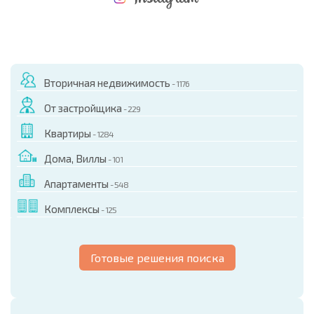
НОВАЯ МАСШТАБНАЯ ПОЛЕТНАЯ ПРОГРАММА
РАСХОДЫ ПРИ ПОКУПКЕ
ЕЖЕГОДНЫЕ РАСХОДЫ НА СОДЕРЖАНИЕ
Вторичная недвижимость
- 1176
От застройщика
- 229
Квартиры
- 1284
Дома, Виллы
- 101
Апартаменты
- 548
Комплексы
- 125
Готовые решения поиска