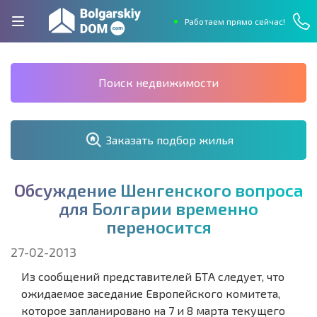
Работаем прямо сейчас!
Поиск недвижимости
Заказать подбор жилья
О
б
с
у
ж
д
е
н
и
е
Ш
е
н
г
е
н
с
к
о
г
о
в
о
п
р
о
с
а
д
л
я
Б
о
л
г
а
р
и
и
в
р
е
м
е
н
н
о
п
е
р
е
н
о
с
и
т
с
я
27-02-2013
Из сообщений представителей БТА следует, что
ожидаемое заседание Европейского комитета,
которое запланировано на 7 и 8 марта текущего