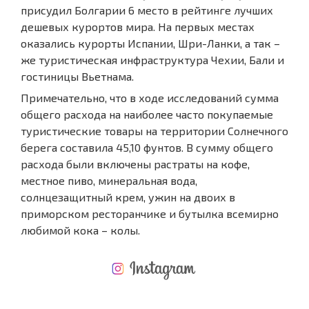
присудил Болгарии 6 место в рейтинге лучших
дешевых курортов мира. На первых местах
оказались курорты Испании, Шри-Ланки, а так –
же туристическая инфраструктура Чехии, Бали и
гостиницы Вьетнама.
Примечательно, что в ходе исследований сумма
общего расхода на наиболее часто покупаемые
туристические товары на территории Солнечного
берега составила 45,10 фунтов. В сумму общего
расхода были включены растраты на кофе,
местное пиво, минеральная вода,
солнцезащитный крем, ужин на двоих в
приморском ресторанчике и бутылка всемирно
любимой кока – колы.
НОВАЯ МАСШТАБНАЯ ПОЛЕТНАЯ ПРОГРАММА
РАСХОДЫ ПРИ ПОКУПКЕ
ЕЖЕГОДНЫЕ РАСХОДЫ НА СОДЕРЖАНИЕ