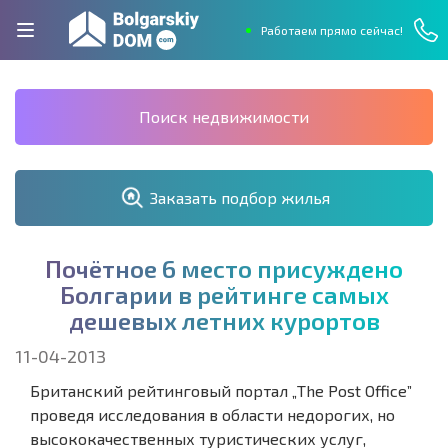
Работаем прямо сейчас!
Поиск недвижимости
Заказать подбор жилья
П
о
ч
ё
т
н
о
е
6
м
е
с
т
о
п
р
и
с
у
ж
д
е
н
о
Б
о
л
г
а
р
и
и
в
р
е
й
т
и
н
г
е
с
а
м
ы
х
д
е
ш
е
в
ы
х
л
е
т
н
и
х
к
у
р
о
р
т
о
в
11-04-2013
Британский рейтинговый портал „The Post Office”
проведя исследования в области недорогих, но
высококачественных туристических услуг,