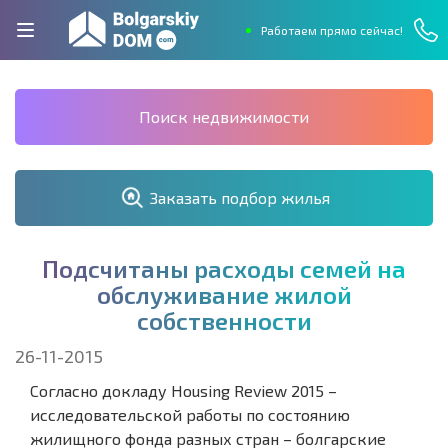
Работаем прямо сейчас!
Поиск недвижимости
Заказать подбор жилья
П
о
д
с
ч
и
т
а
н
ы
р
а
с
х
о
д
ы
с
е
м
е
й
н
а
о
б
с
л
у
ж
и
в
а
н
и
е
ж
и
л
о
й
с
о
б
с
т
в
е
н
н
о
с
т
и
26-11-2015
Согласно докладу Housing Review 2015 –
исследовательской работы по состоянию
жилищного фонда разных стран – болгарские