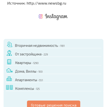
Источник: http://www.newsbg.ru
НОВАЯ МАСШТАБНАЯ ПОЛЕТНАЯ ПРОГРАММА
РАСХОДЫ ПРИ ПОКУПКЕ
ЕЖЕГОДНЫЕ РАСХОДЫ НА СОДЕРЖАНИЕ
Вторичная недвижимость
- 1181
От застройщика
- 229
Квартиры
- 1290
Дома, Виллы
- 100
Апартаменты
- 551
Комплексы
- 125
Готовые решения поиска