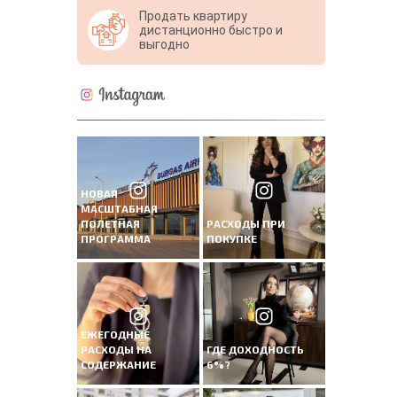
Продать квартиру
дистанционно быстро и
выгодно
НОВАЯ
МАСШТАБНАЯ
ПОЛЕТНАЯ
РАСХОДЫ ПРИ
ПРОГРАММА
ПОКУПКЕ
ЕЖЕГОДНЫЕ
РАСХОДЫ НА
ГДЕ ДОХОДНОСТЬ
СОДЕРЖАНИЕ
6%?