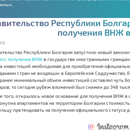
анных.
а
в
и
т
е
л
ь
с
т
в
о
Р
е
с
п
у
б
л
и
к
и
Б
о
л
г
а
п
о
л
у
ч
е
н
и
я
В
Н
Ж
013
ительство Республики Болгария запустило новый законо
есс получения ВНЖ
в государстве иностранными граждана
а инвестиций необходимая для приобретения официальн
данами стран не входящих в Европейское Содружество, бы
 ранее минимальный объем инвестиций составлял чуть б
аров, то сегодня рубеж вложений был снижен до 348 тыс
е того, открылось новое основание для получения ВНЖ в
покупка апартаментов на территории Болгарии стоимостью
ельцу претендовать на получения официального статуса д
ТАБНАЯ
ЕЖЕГОДНЫЕ
НАЯ
РАСХОДЫ ПРИ
РАСХОДЫ НА
ГДЕ ДО