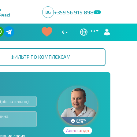
м
+359 56 919 898
BG
йчас!
ru
€
ФИЛЬТР ПО КОМПЛЕКСАМ
Александр
ование своих