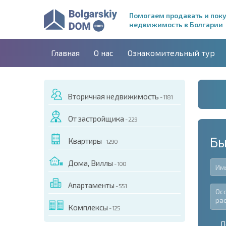
Помогаем продавать и пок
недвижимость в Болгарии
Главная
О нас
Ознакомительный тур
Вторичная недвижимость
- 1181
От застройщика
- 229
Бы
Квартиры
- 1290
Дома, Виллы
- 100
Апартаменты
- 551
Комплексы
- 125
П