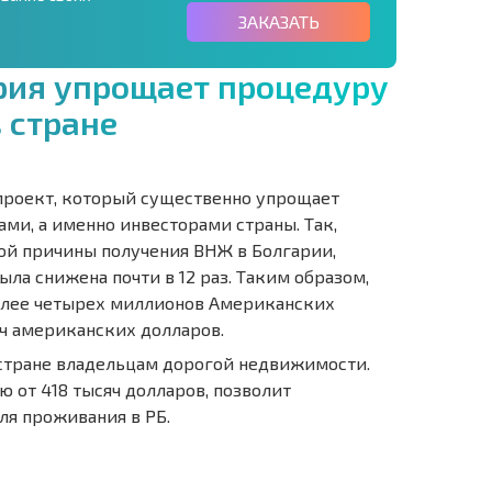
ЗАКАЗАТЬ
р
и
я
у
п
р
о
щ
а
е
т
п
р
о
ц
е
д
у
р
у
в
с
т
р
а
н
е
проект, который существенно упрощает
ми, а именно инвесторами страны. Так,
ой причины получения ВНЖ в Болгарии,
ла снижена почти в 12 раз. Таким образом,
олее четырех миллионов Американских
яч американских долларов.
 стране владельцам дорогой недвижимости.
 от 418 тысяч долларов, позволит
ля проживания в РБ.
О
ХОДНОСТЬ
ДИСТАНЦИОННОЙ
РАССРОЧКА В