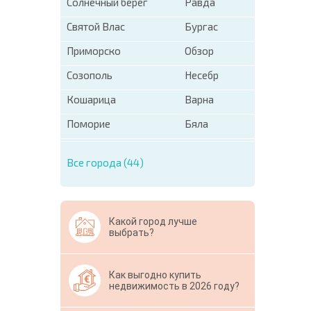
Солнечный берег
Равда
Святой Влас
Бургас
Приморско
Обзор
Созополь
Несебр
Кошарица
Варна
Поморие
Бяла
Все города (44)
Какой город лучше
выбрать?
Как выгодно купить
недвижимость в 2026 году?