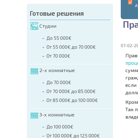
д
Готовые решения
П
р
Студии
До 55 000€
07-02-2
От 55 000€ до 70 000€
Прав
От 70 000€
проц
2-х комнатные
сумм
граж
До 70 000€
если
От 70 000€ до 85 000€
долл
От 85 000€ до 100 000€
Кром
Так 
3-х комнатные
влад
НОВАЯ
До 100 000€
МАСШ
От 100 000€ до 125 000€
ПОЛЕТ