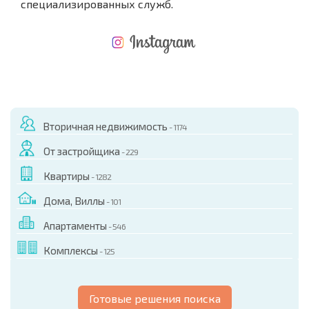
специализированных служб.
НОВАЯ МАСШТАБНАЯ ПОЛЕТНАЯ ПРОГРАММА
РАСХОДЫ ПРИ ПОКУПКЕ
ЕЖЕГОДНЫЕ РАСХОДЫ НА СОДЕРЖАНИЕ
Вторичная недвижимость
- 1174
От застройщика
- 229
Квартиры
- 1282
Дома, Виллы
- 101
Апартаменты
- 546
Комплексы
- 125
Готовые решения поиска