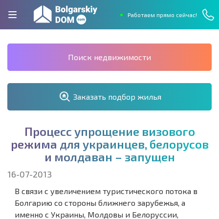
Работаем прямо сейчас!
Поиск недвижимости
Заказать подбор жилья
П
р
о
ц
е
с
с
у
п
р
о
щ
е
н
и
е
в
и
з
о
в
о
г
о
р
е
ж
и
м
а
д
л
я
у
к
р
а
и
н
ц
е
в
,
б
е
л
о
р
у
с
о
в
и
м
о
л
д
а
в
а
н
–
з
а
п
у
щ
е
н
16-07-2013
В связи с увеличением туристического потока в
Болгарию со стороны ближнего зарубежья, а
именно с Украины, Молдовы и Белоруссии,