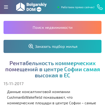
Работаем прямо сейчас!
Поиск недвижимости
Заказать подбор жилья
Р
е
н
т
а
б
е
л
ь
н
о
с
т
ь
к
о
м
м
е
р
ч
е
с
к
и
х
п
о
м
е
щ
е
н
и
й
в
ц
е
н
т
р
е
С
о
ф
и
и
с
а
м
а
я
в
ы
с
о
к
а
я
в
Е
С
15-11-2017
Данные консалтинговой компании
Cushman&Wakefield показывают, что
коммерческие площади в центре Софии – самые