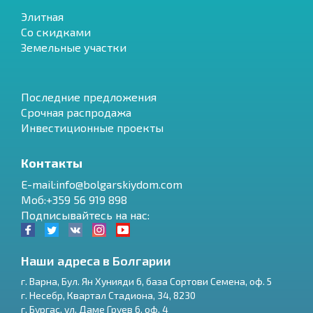
Элитная
Со скидками
Земельные участки
Последние предложения
Срочная распродажа
Инвестиционные проекты
Контакты
E-mail:info@bolgarskiydom.com
Моб:+359 56 919 898
Подписывайтесь на нас:
Наши адреса в Болгарии
г.
Варна
,
Бул. Ян Хунияди 6, база Сортови Семена, оф. 5
г.
Несебр
,
Квартал Стадиона, 34
,
8230
RU
г.
Бургас
,
ул. Даме Груев 6, оф. 4