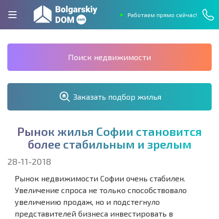
Работаем прямо сейчас!
Поиск недвижимости
Заказать подбор жилья
Р
ы
н
о
к
ж
и
л
ь
я
С
о
ф
и
и
с
т
а
н
о
в
и
т
с
я
б
о
л
е
е
с
т
а
б
и
л
ь
н
ы
м
и
з
р
е
л
ы
м
28-11-2018
Рынок недвижимости Софии очень стабилен.
Увеличение спроса не только способствовало
увеличению продаж, но и подстегнуло
представителей бизнеса инвестировать в