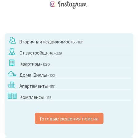
НОВАЯ МАСШТАБНАЯ ПОЛЕТНАЯ ПРОГРАММА
РАСХОДЫ ПРИ ПОКУПКЕ
ЕЖЕГОДНЫЕ РАСХОДЫ НА СОДЕРЖАНИЕ
Вторичная недвижимость
- 1181
От застройщика
- 229
Квартиры
- 1290
Дома, Виллы
- 100
Апартаменты
- 551
Комплексы
- 125
Готовые решения поиска