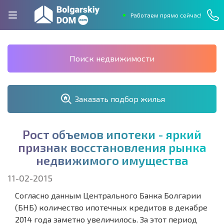
Работаем прямо сейчас!
Поиск недвижимости
Заказать подбор жилья
Р
о
с
т
о
б
ъ
е
м
о
в
и
п
о
т
е
к
и
-
я
р
к
и
й
п
р
и
з
н
а
к
в
о
с
с
т
а
н
о
в
л
е
н
и
я
р
ы
н
к
а
н
е
д
в
и
ж
и
м
о
г
о
и
м
у
щ
е
с
т
в
а
11-02-2015
Согласно данным Центрального Банка Болгарии
(БНБ) количество ипотечных кредитов в декабре
2014 года заметно увеличилось. За этот период