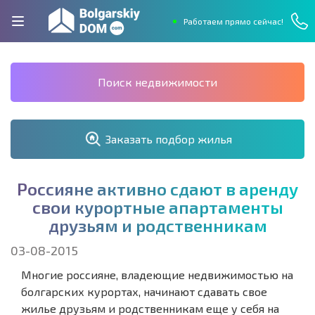
Работаем прямо сейчас!
Поиск недвижимости
Заказать подбор жилья
Р
о
с
с
и
я
н
е
а
к
т
и
в
н
о
с
д
а
ю
т
в
а
р
е
н
д
у
с
в
о
и
к
у
р
о
р
т
н
ы
е
а
п
а
р
т
а
м
е
н
т
ы
д
р
у
з
ь
я
м
и
р
о
д
с
т
в
е
н
н
и
к
а
м
03-08-2015
Многие россияне, владеющие недвижимостью на
болгарских курортах, начинают сдавать свое
жилье друзьям и родственникам еще у себя на