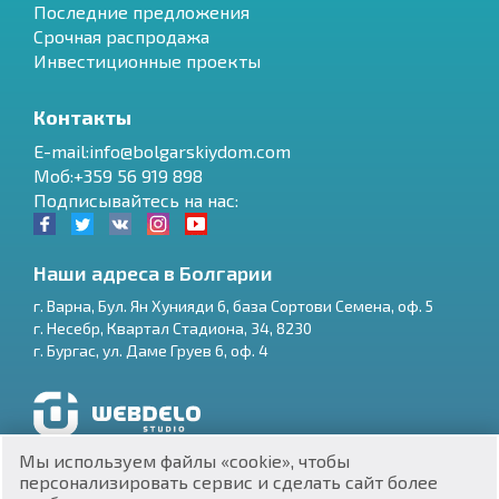
Последние предложения
Срочная распродажа
Инвестиционные проекты
Контакты
E-mail:info@bolgarskiydom.com
Моб:+359 56 919 898
Подписывайтесь на нас:
Наши адреса в Болгарии
г.
Варна
,
Бул. Ян Хунияди 6, база Сортови Семена, оф. 5
г.
Несебр
,
Квартал Стадиона, 34
,
8230
RU
г.
Бургас
,
ул. Даме Груев 6, оф. 4
€
EN
$
UA
Разработка и SEO продвижение сайтов
Мы используем файлы «cookie», чтобы
₽
PL
персонализировать сервис и сделать сайт более