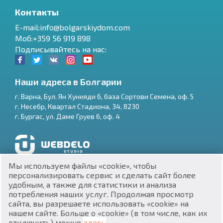
Контакты
E-mail:info@bolgarskiydom.com
Моб:+359 56 919 898
Подписывайтесь на нас:
Наши адреса в Болгарии
г.
Варна
,
Бул. Ян Хунияди 6, база Сортови Семена, оф. 5
г.
Несебр
,
Квартал Стадиона, 34
,
8230
RU
г.
Бургас
,
ул. Даме Груев 6, оф. 4
€
EN
$
UA
Разработка и SEO продвижение сайтов
Мы используем файлы «cookie», чтобы
₽
PL
персонализировать сервис и сделать сайт более
удобным, а также для статистики и анализа
потребления наших услуг. Продолжая просмотр
₴
DE
сайта, вы разрешаете использовать «cookie» на
нашем сайте. Больше о «cookie» (в том числе, как их
zł
BG
ЕИК 201160903
отключить) можно
здесь