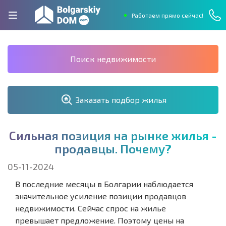
Работаем прямо сейчас!
Поиск недвижимости
Заказать подбор жилья
С
и
л
ь
н
а
я
п
о
з
и
ц
и
я
н
а
р
ы
н
к
е
ж
и
л
ь
я
-
п
р
о
д
а
в
ц
ы
.
П
о
ч
е
м
у
?
05-11-2024
В последние месяцы в Болгарии наблюдается
значительное усиление позиции продавцов
недвижимости. Сейчас спрос на жилье
превышает предложение. Поэтому цены на