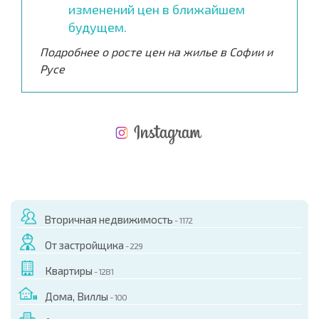
изменений цен в ближайшем
будущем.
Подробнее о росте цен на жилье в Софии и
Русе
НОВАЯ МАСШТАБНАЯ ПОЛЕТНАЯ ПРОГРАММА
РАСХОДЫ ПРИ ПОКУПКЕ
ЕЖЕГОДНЫЕ РАСХОДЫ НА СОДЕРЖАНИЕ
Вторичная недвижимость
- 1172
От застройщика
- 229
Квартиры
- 1281
Дома, Виллы
- 100