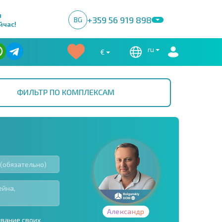
м
+359 56 919 898
BG
йчас!
ru
€
ФИЛЬТР ПО КОМПЛЕКСАМ
Александр
ование своих