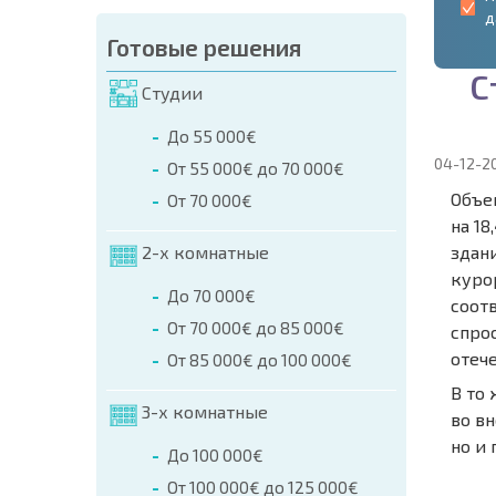
д
Готовые решения
С
Студии
До 55 000€
04-12-2
От 55 000€ до 70 000€
Объе
От 70 000€
на 1
2-х комнатные
здан
куро
До 70 000€
соот
От 70 000€ до 85 000€
спро
отеч
От 85 000€ до 100 000€
В то
3-х комнатные
во в
но и 
До 100 000€
НОВАЯ
От 100 000€ до 125 000€