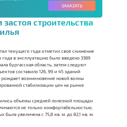
ЗАКАЗАТЬ
м
з
а
с
т
о
я
с
т
р
о
и
т
е
л
ь
с
т
в
а
и
л
ь
я
ртал текущего года отметил своё снижение
о года в эксплуатацию было введено 3389
ла бургасская область, затем следуют
ектов составило 126, 99 и 45 зданий
а рождает возникновение новой волны
ированной стабилизации цен на рынке
ичились объемы средней полезной площади
личаются не только комфортабельностью,
ыла увеличена с 75,8 кв. м. до 82,1 кв. м.