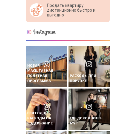
Продать квартиру
дистанционно быстро и
выгодно
НОВАЯ
МАСШТАБНАЯ
ПОЛЕТНАЯ
РАСХОДЫ ПРИ
ПРОГРАММА
ПОКУПКЕ
ЕЖЕГОДНЫЕ
РАСХОДЫ НА
ГДЕ ДОХОДНОСТЬ
СОДЕРЖАНИЕ
6%?