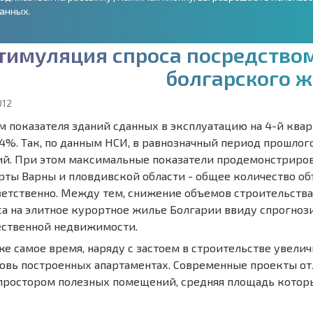
анных.
т
и
м
у
л
я
ц
и
я
с
п
р
о
с
а
п
о
с
р
е
д
с
т
в
о
б
о
л
г
а
р
с
к
о
г
о
ж
012
м показателя зданий сданных в эксплуатацию на 4-й ква
8,4%. Так, по данным НСИ, в равнозначный период прошлог
ий. При этом максимальные показатели продемонстрирова
рты Варны и пловдивской области - общее количество объ
ветственно. Между тем, снижение объемов строительств
са на элитное курортное жилье Болгарии ввиду спрогноз
ественной недвижимости.
 же самое время, наряду с застоем в строительстве увел
новь построенных апартаментах. Современные проекты от
простором полезных помещений, средняя площадь которых б