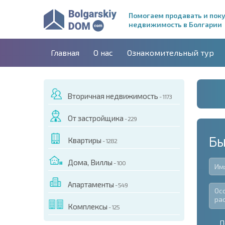
Помогаем продавать и пок
недвижимость в Болгарии
Главная
О нас
Ознакомительный тур
Вторичная недвижимость
- 1173
От застройщика
- 229
Бы
Квартиры
- 1282
Дома, Виллы
- 100
Апартаменты
- 549
Комплексы
- 125
П