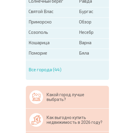
Солнечный берег
Равда
Святой Влас
Бургас
Приморско
Обзор
Созополь
Несебр
Кошарица
Варна
Поморие
Бяла
Все города (44)
Какой город лучше
выбрать?
Как выгодно купить
недвижимость в 2026 году?