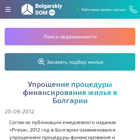
Работаем прямо сейчас!
Поиск недвижимости
Заказать подбор жилья
У
п
р
о
щ
е
н
и
е
п
р
о
ц
е
д
у
р
ы
ф
и
н
а
н
с
и
р
о
в
а
н
и
я
ж
и
л
ь
я
в
Б
о
л
г
а
р
и
и
20-09-2012
Согласно публикации ежедневного издания
«Presa», 2012 год в Болгарии ознаменовался
упрощением процедуры финансирования и