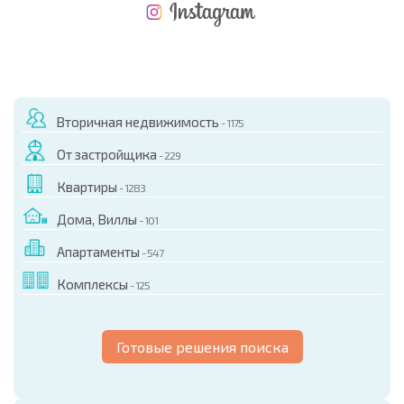
НОВАЯ МАСШТАБНАЯ ПОЛЕТНАЯ ПРОГРАММА
РАСХОДЫ ПРИ ПОКУПКЕ
ЕЖЕГОДНЫЕ РАСХОДЫ НА СОДЕРЖАНИЕ
Вторичная недвижимость
- 1175
От застройщика
- 229
Квартиры
- 1283
Дома, Виллы
- 101
Апартаменты
- 547
Комплексы
- 125
Готовые решения поиска