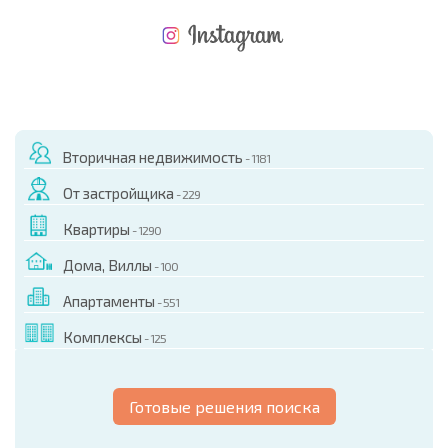
НОВАЯ МАСШТАБНАЯ ПОЛЕТНАЯ ПРОГРАММА
РАСХОДЫ ПРИ ПОКУПКЕ
ЕЖЕГОДНЫЕ РАСХОДЫ НА СОДЕРЖАНИЕ
Вторичная недвижимость
- 1181
От застройщика
- 229
Квартиры
- 1290
Дома, Виллы
- 100
Апартаменты
- 551
Комплексы
- 125
Готовые решения поиска