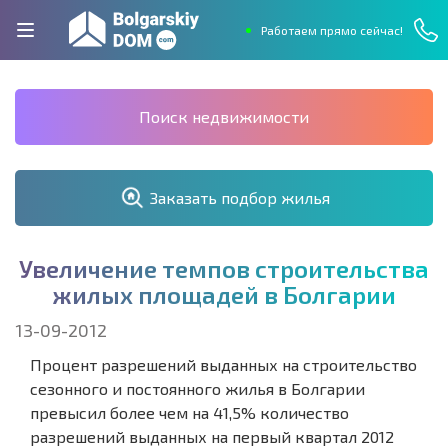
Работаем прямо сейчас!
Поиск недвижимости
Заказать подбор жилья
У
в
е
л
и
ч
е
н
и
е
т
е
м
п
о
в
с
т
р
о
и
т
е
л
ь
с
т
в
а
ж
и
л
ы
х
п
л
о
щ
а
д
е
й
в
Б
о
л
г
а
р
и
и
13-09-2012
Процент разрешений выданных на строительство
сезонного и постоянного жилья в Болгарии
превысил более чем на 41,5% количество
разрешений выданных на первый квартал 2012