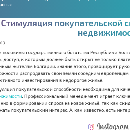
анных.
С
т
и
м
у
л
я
ц
и
я
п
о
к
у
п
а
т
е
л
ь
с
к
о
й
с
н
е
д
в
и
ж
и
м
о
013
е половины государственного богатства Республики Болг
%, доступ, к которым должен быть открыт не только пла
нным жителям Болгарии. Знание этого, провоцирует рук
ожности распродавать свои земли соседним европейцам,
ктивного инвестирования в недорогое жильё.
уляция покупательской способности необходима для кач
ижимости
. Профессиональный менеджмент играет ключе
енно в формировании спроса на новое жильё, так как ск
ать покупательский интерес. А, как известно, есть интер
ТАБНАЯ
ЕЖЕГОДНЫЕ
НАЯ
РАСХОДЫ ПРИ
РАСХОДЫ НА
ГДЕ ДО