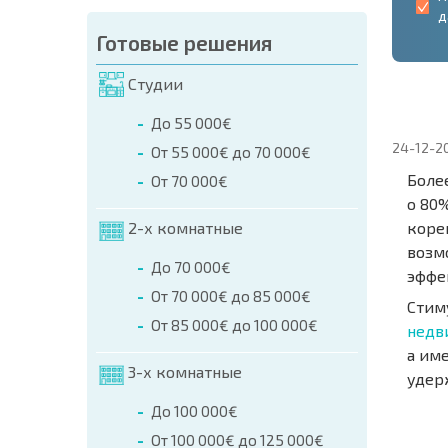
д
Готовые решения
Студии
До 55 000€
24-12-2
От 55 000€ до 70 000€
Боле
От 70 000€
о 80
2-х комнатные
коре
возм
До 70 000€
эффе
От 70 000€ до 85 000€
Стим
От 85 000€ до 100 000€
недв
а им
3-х комнатные
удерж
НОВАЯ
До 100 000€
МАСШ
От 100 000€ до 125 000€
ПОЛЕТ