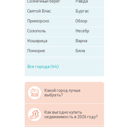
Солнечный берег
Равда
Святой Влас
Бургас
Приморско
Обзор
Созополь
Несебр
Кошарица
Варна
Поморие
Бяла
Все города (44)
Какой город лучше
выбрать?
Как выгодно купить
недвижимость в 2026 году?