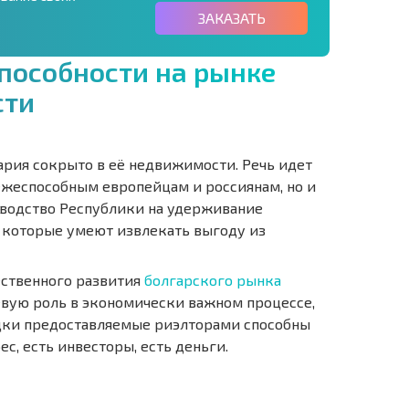
ЗАКАЗАТЬ
п
о
с
о
б
н
о
с
т
и
н
а
р
ы
н
к
е
с
т
и
ария сокрыто в её недвижимости. Речь идет
тежеспособным европейцам и россиянам, но и
оводство Республики на удерживание
 которые умеют извлекать выгоду из
ественного развития
болгарского рынка
вую роль в экономически важном процессе,
идки предоставляемые риэлторами способны
ес, есть инвесторы, есть деньги.
О
ХОДНОСТЬ
ДИСТАНЦИОННОЙ
РАССРОЧКА В