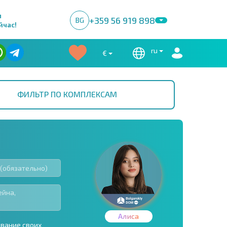
м
+359 56 919 898
BG
йчас!
ru
€
ФИЛЬТР ПО КОМПЛЕКСАМ
Алиса
ование своих