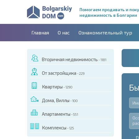
Помогаем продавать и пок
недвижимость в Болгарии
Главная
О нас
Ознакомительный тур
Вторичная недвижимость
- 1181
От застройщика
- 229
Бы
Квартиры
- 1290
Дома, Виллы
- 100
Апартаменты
- 551
Комплексы
- 125
П