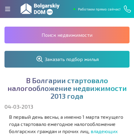
Работаем прямо сейчас!
Поиск недвижимости
Заказать подбор жилья
В
Б
о
л
г
а
р
и
и
с
т
а
р
т
о
в
а
л
о
н
а
л
о
г
о
о
б
л
о
ж
е
н
и
е
н
е
д
в
и
ж
и
м
о
с
т
и
2
0
1
3
г
о
д
а
04-03-2013
В первый день весны, а именно 1 марта текущего
года стартовало ежегодное налогообложение
болгарских граждан и прочих лиц,
владеющих