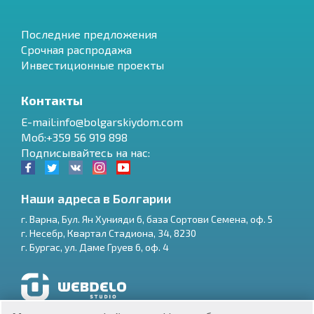
Последние предложения
Срочная распродажа
Инвестиционные проекты
Контакты
E-mail:info@bolgarskiydom.com
Моб:+359 56 919 898
Подписывайтесь на нас:
Наши адреса в Болгарии
г.
Варна
,
Бул. Ян Хунияди 6, база Сортови Семена, оф. 5
г.
Несебр
,
Квартал Стадиона, 34
,
8230
RU
г.
Бургас
,
ул. Даме Груев 6, оф. 4
€
EN
$
UA
Разработка и SEO продвижение сайтов