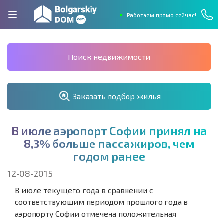
Работаем прямо сейчас!
Поиск недвижимости
Заказать подбор жилья
В
и
ю
л
е
а
э
р
о
п
о
р
т
С
о
ф
и
и
п
р
и
н
я
л
н
а
8
,
3
%
б
о
л
ь
ш
е
п
а
с
с
а
ж
и
р
о
в
,
ч
е
м
г
о
д
о
м
р
а
н
е
е
12-08-2015
В июле текущего года в сравнении с
соответствующим периодом прошлого года в
аэропорту Софии отмечена положительная