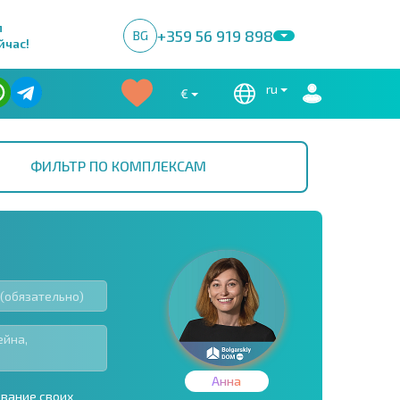
м
+359 56 919 898
BG
йчас!
ru
€
ФИЛЬТР ПО КОМПЛЕКСАМ
Анна
ование своих