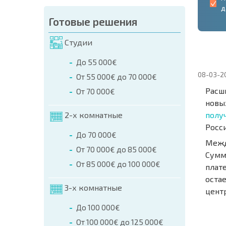
д
Готовые решения
Студии
До 55 000€
08-03-2
От 55 000€ до 70 000€
Расш
От 70 000€
новы
2-х комнатные
полу
Росс
До 70 000€
Межд
От 70 000€ до 85 000€
Сумм
От 85 000€ до 100 000€
плат
оста
3-х комнатные
цент
НОВАЯ
До 100 000€
МАСШ
От 100 000€ до 125 000€
ПОЛЕТ