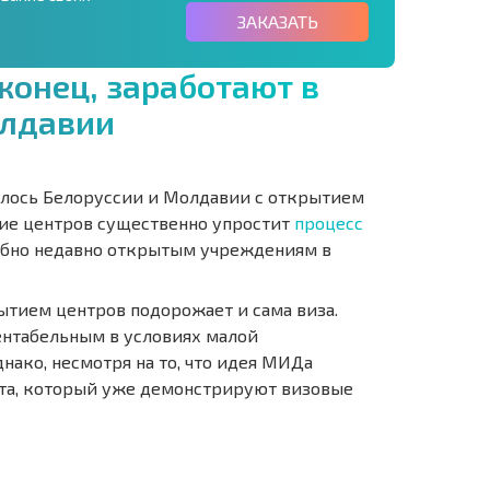
ЗАКАЗАТЬ
к
о
н
е
ц
,
з
а
р
а
б
о
т
а
ю
т
в
л
д
а
в
и
и
улось Белоруссии и Молдавии с открытием
тие центров существенно упростит
процесс
обно недавно открытым учреждениям в
ытием центров подорожает и сама виза.
ентабельным в условиях малой
нако, несмотря на то, что идея МИДа
тата, который уже демонстрируют визовые
О
ХОДНОСТЬ
ДИСТАНЦИОННОЙ
РАССРОЧКА В