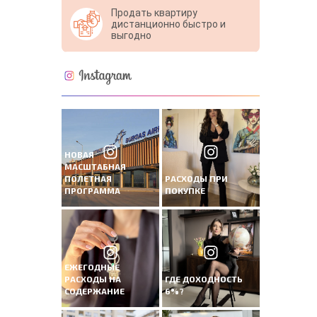
Продать квартиру
дистанционно быстро и
выгодно
НОВАЯ
МАСШТАБНАЯ
ПОЛЕТНАЯ
РАСХОДЫ ПРИ
ПРОГРАММА
ПОКУПКЕ
ЕЖЕГОДНЫЕ
РАСХОДЫ НА
ГДЕ ДОХОДНОСТЬ
СОДЕРЖАНИЕ
6%?