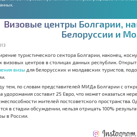
анных.
В
и
з
о
в
ы
е
ц
е
н
т
р
ы
Б
о
л
г
а
р
и
и
,
н
а
Б
е
л
о
р
у
с
с
и
и
и
М
о
013
ирение туристического сектора Болгарии, наконец, косн
х визовых центров в столицах данных республик. Откры
чения визы
для белорусских и молдавских туристов, под
ии.
у тем, по словам представителей МИДа Болгарии с откр
а удорожания составит 25 Евро, что может оказаться нер
ежеспособности жителей постсоветского пространства. Од
ется в стадии обсуждении, нельзя отрицать 100% резуль
ры в России.
ТАБНАЯ
ЕЖЕГОДНЫЕ
НАЯ
РАСХОДЫ ПРИ
РАСХОДЫ НА
ГДЕ ДО