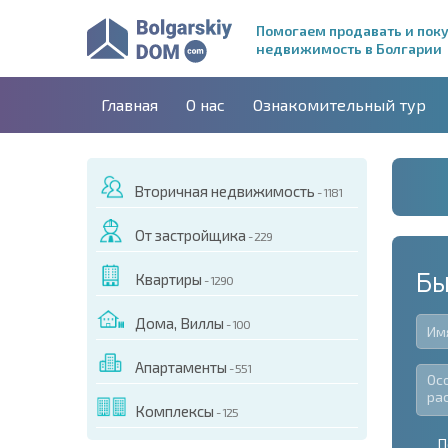
Помогаем продавать и пок
недвижимость в Болгарии
Главная
О нас
Ознакомительный тур
Вторичная недвижимость
- 1181
От застройщика
- 229
Бы
Квартиры
- 1290
Дома, Виллы
- 100
Апартаменты
- 551
Комплексы
- 125
П