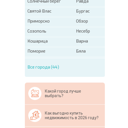
Солнечный берег
Равда
Святой Влас
Бургас
Приморско
Обзор
Созополь
Несебр
Кошарица
Варна
Поморие
Бяла
Все города (44)
Какой город лучше
выбрать?
Как выгодно купить
недвижимость в 2026 году?