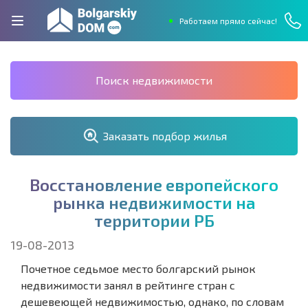
Работаем прямо сейчас!
Поиск недвижимости
Заказать подбор жилья
В
о
с
с
т
а
н
о
в
л
е
н
и
е
е
в
р
о
п
е
й
с
к
о
г
о
р
ы
н
к
а
н
е
д
в
и
ж
и
м
о
с
т
и
н
а
т
е
р
р
и
т
о
р
и
и
Р
Б
19-08-2013
Почетное седьмое место болгарский рынок
недвижимости занял в рейтинге стран с
дешевеющей недвижимостью, однако, по словам