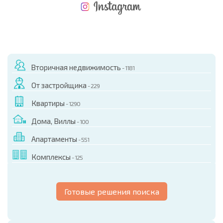
НОВАЯ МАСШТАБНАЯ ПОЛЕТНАЯ ПРОГРАММА
РАСХОДЫ ПРИ ПОКУПКЕ
ЕЖЕГОДНЫЕ РАСХОДЫ НА СОДЕРЖАНИЕ
Вторичная недвижимость
- 1181
От застройщика
- 229
Квартиры
- 1290
Дома, Виллы
- 100
Апартаменты
- 551
Комплексы
- 125
Готовые решения поиска