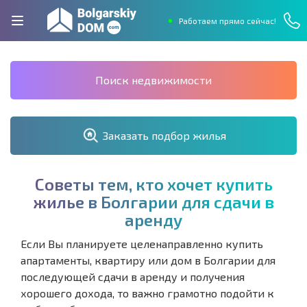
Работаем прямо сейчас!
Поиск недвижимости
Заказать подбор жилья
С
о
в
е
т
ы
т
е
м
,
к
т
о
х
о
ч
е
т
к
у
п
и
т
ь
ж
и
л
ь
е
в
Б
о
л
г
а
р
и
и
д
л
я
с
д
а
ч
и
в
а
р
е
н
д
у
Если Вы планируете целенаправленно купить
апартаменты, квартиру или дом в Болгарии для
последующей сдачи в аренду и получения
хорошего дохода, то важно грамотно подойти к