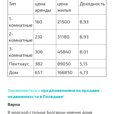
Тип
цена
цена
Доходность
аренды
жилья
1-
160
21500
8,93
комнатные
2-
232
31180
8,93
комнатные
3-
306
45840
8,01
комнатные
Пентхаус
382
89050
5,15
Дом
657
166850
4,73
Ознакомитесь с
предложениями по продаже
недвижимости в Пловдиве
!
Варна
В морской столице Болгарии именно дома