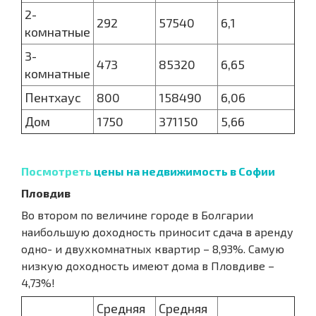
2-
292
57540
6,1
комнатные
3-
473
85320
6,65
комнатные
Пентхаус
800
158490
6,06
Дом
1750
371150
5,66
Посмотреть
цены на недвижимость в Софии
Пловдив
Во втором по величине городе в Болгарии
наибольшую доходность приносит сдача в аренду
одно- и двухкомнатных квартир – 8,93%. Самую
низкую доходность имеют дома в Пловдиве –
4,73%!
Средняя
Средняя