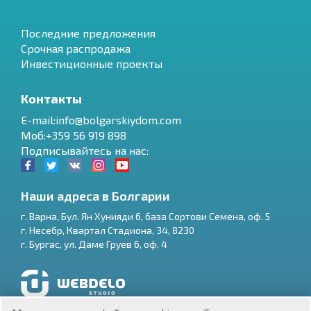
Последние предложения
Срочная распродажа
Инвестиционные проекты
Контакты
E-mail:info@bolgarskiydom.com
Моб:+359 56 919 898
Подписывайтесь на нас:
Наши адреса в Болгарии
г.
Варна
,
Бул. Ян Хунияди 6, база Сортови Семена, оф. 5
г.
Несебр
,
Квартал Стадиона, 34
,
8230
RU
г.
Бургас
,
ул. Даме Груев 6, оф. 4
€
EN
$
UA
Разработка и SEO продвижение сайтов