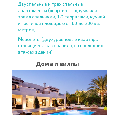
Двуспальные и трех спальные
апартаменты (квартиры с двумя или
тремя спальнями, 1-2 террасами, кухней
и гостиной площадью от 60 до 200 кв.
метров).
Мезонеты (двухуровневые квартиры
строящиеся, как правило, на последних
этажах зданий).
Дома и виллы