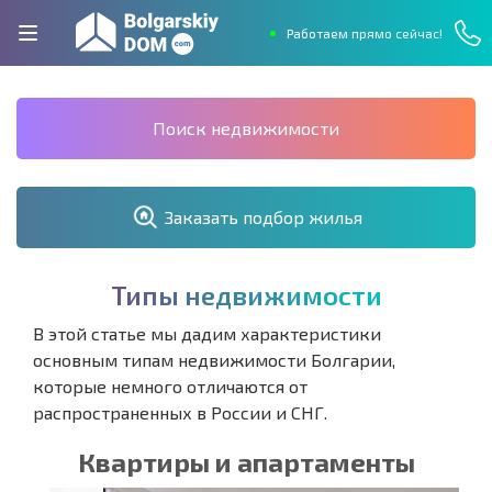
Работаем прямо сейчас!
Поиск недвижимости
Заказать подбор жилья
Т
и
п
ы
н
е
д
в
и
ж
и
м
о
с
т
и
В этой статье мы дадим характеристики
основным типам недвижимости Болгарии,
которые немного отличаются от
распространенных в России и СНГ.
Квартиры и апартаменты