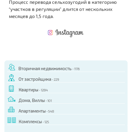
Процесс перевода сельхозугодий в категорию
“участков в регуляции” длится от нескольких
месяцев до 1,5 года.
НОВАЯ МАСШТАБНАЯ ПОЛЕТНАЯ ПРОГРАММА
РАСХОДЫ ПРИ ПОКУПКЕ
ЕЖЕГОДНЫЕ РАСХОДЫ НА СОДЕРЖАНИЕ
Вторичная недвижимость
- 1176
От застройщика
- 229
Квартиры
- 1284
Дома, Виллы
- 101
Апартаменты
- 548
Комплексы
- 125