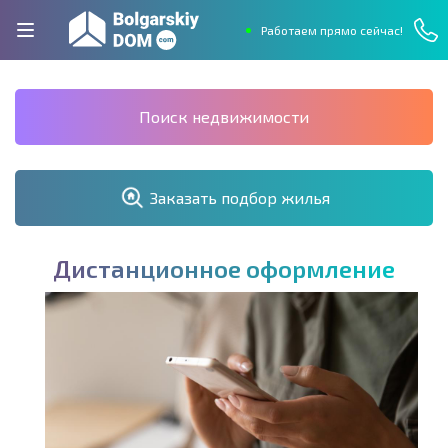
Работаем прямо сейчас!
Поиск недвижимости
Заказать подбор жилья
Д
и
с
т
а
н
ц
и
о
н
н
о
е
о
ф
о
р
м
л
е
н
и
е