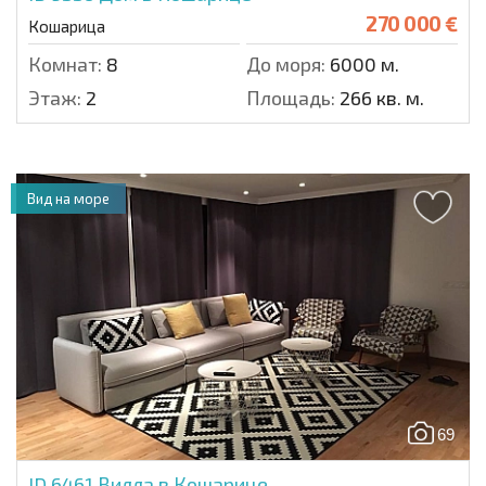
270 000 €
Кошарица
Комнат:
8
До моря:
6000 м.
Этаж:
2
Площадь:
266 кв. м.
Вид на море
69
ID 6461
Вилла в Кошарице