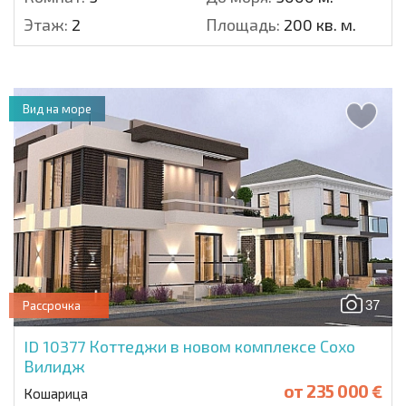
Этаж:
2
Площадь:
200 кв. м.
Вид на море
37
Рассрочка
ID 10377
Коттеджи в новом комплексе Сохо
Вилидж
от
235 000 €
Кошарица