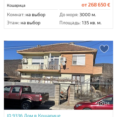
от
268 650 €
Кошарица
Комнат:
на выбор
До моря:
3000 м.
Этаж:
на выбор
Площадь:
135 кв. м.
24
ID 9336
Дом в Кошарице