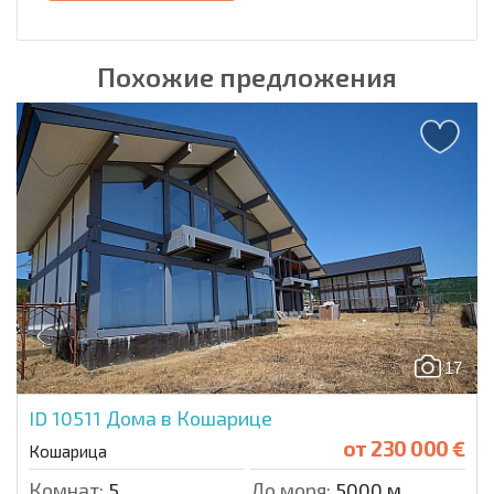
Похожие предложения
17
ID 10511
Дома в Кошарице
от
230 000 €
Кошарица
Комнат:
5
До моря:
5000 м.