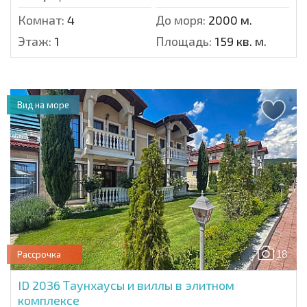
Комнат:
4
До моря:
2000 м.
Этаж:
1
Площадь:
159 кв. м.
Вид на море
18
Рассрочка
ID 2036
Таунхаусы и виллы в элитном
комплексе