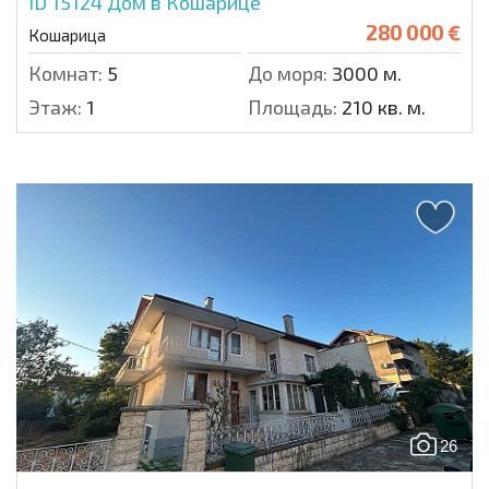
ID 15124
Дом в Кошарице
280 000 €
Кошарица
Комнат:
5
До моря:
3000 м.
Этаж:
1
Площадь:
210 кв. м.
26