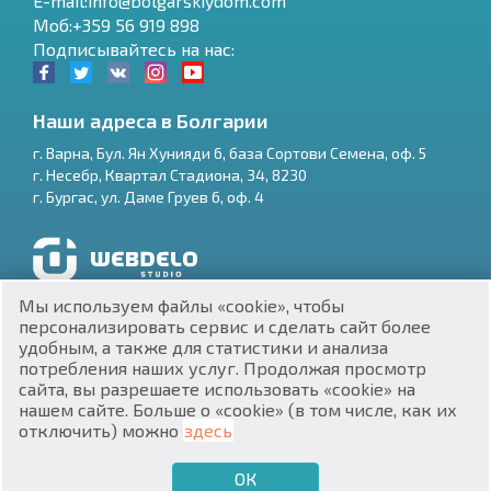
E-mail:info@bolgarskiydom.com
Моб:+359 56 919 898
Подписывайтесь на нас:
Наши адреса в Болгарии
г.
Варна
,
Бул. Ян Хунияди 6, база Сортови Семена, оф. 5
г.
Несебр
,
Квартал Стадиона, 34
,
8230
RU
г.
Бургас
,
ул. Даме Груев 6, оф. 4
€
EN
$
UA
Разработка и SEO продвижение сайтов
Мы используем файлы «cookie», чтобы
₽
PL
персонализировать сервис и сделать сайт более
удобным, а также для статистики и анализа
потребления наших услуг. Продолжая просмотр
₴
DE
сайта, вы разрешаете использовать «cookie» на
нашем сайте. Больше о «cookie» (в том числе, как их
zł
BG
ЕИК 201160903
отключить) можно
здесь
Недвижимость в Болгарии © 2026
ОК
€
ХОЧУ ПРОДАТЬ
ХОЧУ КУПИТЬ
RU