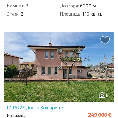
Комнат:
3
До моря:
6000 м.
Этаж:
2
Площадь:
110 кв. м.
50
ID 15723
Дом в Кошарице
249 000 €
Кошарица