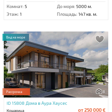
Комнат:
5
До моря:
5000 м.
Этаж:
1
Площадь:
147 кв. м.
Вид на море
8
Рассрочка
ID 15808
Дома в Аура Хаусес
от
250 000 €
Кошарица