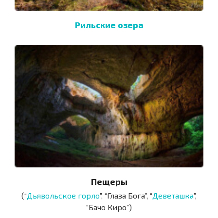
Рильские озера
Пещеры
(“
Дьявольское горло
”, “Глаза Бога”, “
Деветашка
”,
“Бачо Киро”)