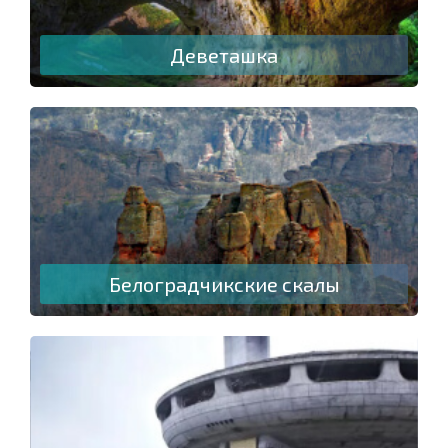
Деветашка
Белоградчикские скалы