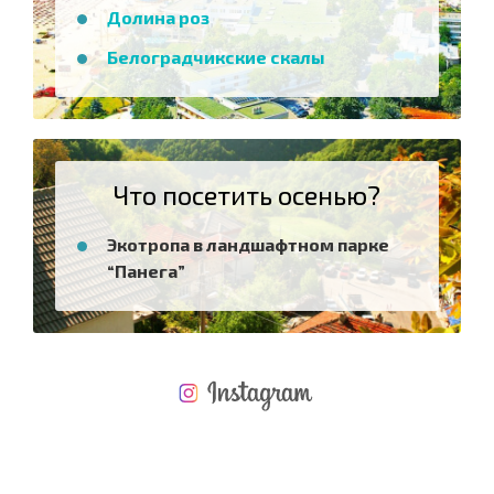
Долина роз
Белоградчикские скалы
Что посетить осенью?
Экотропа в ландшафтном парке
“Панега”
НОВАЯ МАСШТАБНАЯ ПОЛЕТНАЯ ПРОГРАММА
РАСХОДЫ ПРИ ПОКУПКЕ
ЕЖЕГОДНЫЕ РАСХОДЫ НА СОДЕРЖАНИЕ