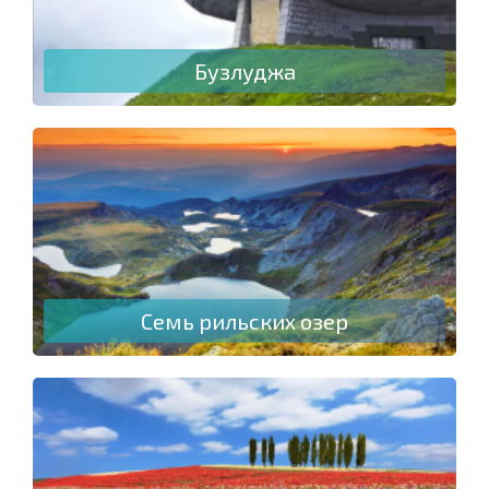
Бузлуджа
Семь рильских озер