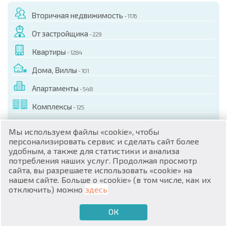
Вторичная недвижимость
- 1176
От застройщика
- 229
Квартиры
- 1284
Дома, Виллы
- 101
RU
Апартаменты
- 548
€
EN
Комплексы
- 125
$
UA
Мы используем файлы «cookie», чтобы
₽
PL
персонализировать сервис и сделать сайт более
Готовые решения поиска
удобным, а также для статистики и анализа
потребления наших услуг. Продолжая просмотр
₴
DE
сайта, вы разрешаете использовать «cookie» на
нашем сайте. Больше о «cookie» (в том числе, как их
zł
BG
отключить) можно
здесь
Города / Курорты
ОК
€
ХОЧУ ПРОДАТЬ
ХОЧУ КУПИТЬ
RU