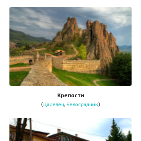
Крепости
(
Царевец
,
Белоградчик
)