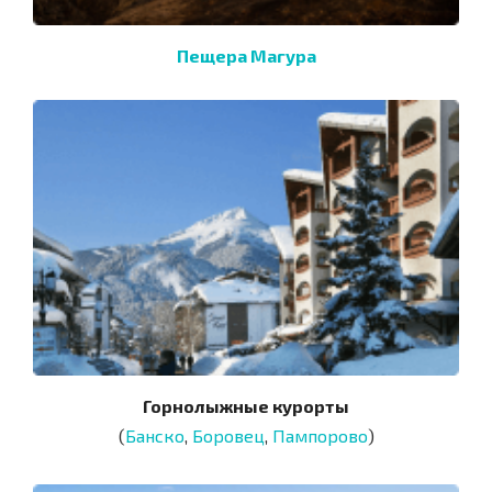
Пещера Магура
Горнолыжные курорты
(
Банско
,
Боровец
,
Пампорово
)