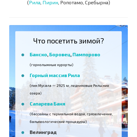
(
Рила
,
Пирин
, Ропотамо, Сребырна)
Что посетить зимой?
Банско
,
Боровец
,
Пампорово
(горнолыжные курорты)
Горный массив Рила
(пик Мусала — 2925 м; ледниковые Рильские
озера)
Сапарева Баня
(бассейны с термальной водой, грязелечение,
бальнеологические процедуры)
Велинград