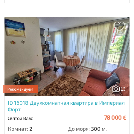
13
Рекомендуем
ID 16018
Двухкомнатная квартира в Империал
Форт
78 000 €
Святой Влас
Комнат:
2
До моря:
300 м.