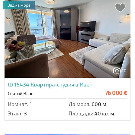
Вид на море
10
ID 15434
Квартира-студия в Ивет
76 000 €
Святой Влас
Комнат:
1
До моря:
600 м.
Этаж:
3
Площадь:
40 кв. м.