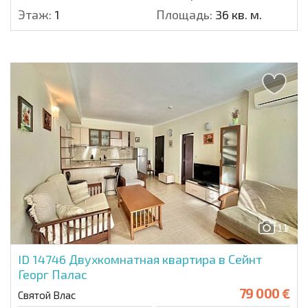
Этаж:
1
Площадь:
36 кв. м.
11
ID 14746
Двухкомнатная квартира в Сейнт
Георг Палас
79 000 €
Святой Влас