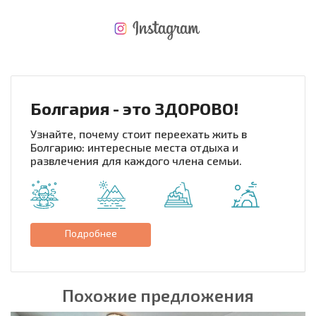
НОВАЯ МАСШТАБНАЯ ПОЛЕТНАЯ ПРОГРАММА
РАСХОДЫ ПРИ ПОКУПКЕ
ЕЖЕГОДНЫЕ РАСХОДЫ НА СОДЕРЖАНИЕ
Болгария - это ЗДОРОВО!
Узнайте, почему стоит переехать жить в
Болгарию: интересные места отдыха и
развлечения для каждого члена семьи.
Подробнее
Похожие предложения