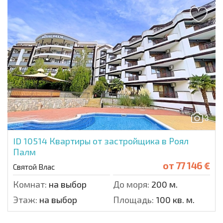
3
ID 10514
Квартиры от застройщика в Роял
Палм
от
77 146 €
Святой Влас
Комнат:
на выбор
До моря:
200 м.
Этаж:
на выбор
Площадь:
100 кв. м.