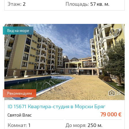
Этаж:
2
Площадь:
57 кв. м.
Вид на море
16
Рекомендуем
ID 15671
Квартира-студия в Морски Бряг
79 000 €
Святой Влас
Комнат:
1
До моря:
250 м.