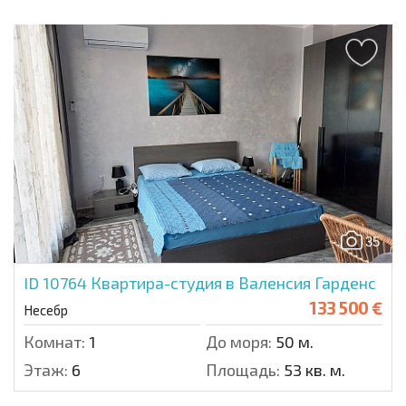
35
ID 10764
Квартира-студия в Валенсия Гарденс
133 500 €
Несебр
Комнат:
1
До моря:
50 м.
Этаж:
6
Площадь:
53 кв. м.