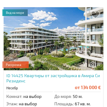
Вид на море
15
Рассрочка
ID 14425
Квартиры от застройщика в Амира Си
Резиденс
от
134 000 €
Несебр
Комнат:
на выбор
До моря:
50 м.
Этаж:
на выбор
Площадь:
67 кв. м.