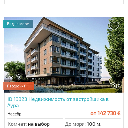
Вид на море
7
Рассрочка
ID 13323
Недвижимость от застройщика в
Аура
от
142 730 €
Несебр
Комнат:
на выбор
До моря:
100 м.