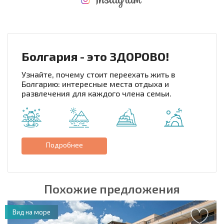
НОВАЯ МАСШТАБНАЯ ПОЛЕТНАЯ ПРОГРАММА
РАСХОДЫ ПРИ ПОКУПКЕ
ЕЖЕГОДНЫЕ РАСХОДЫ НА СОДЕРЖАНИЕ
Болгария - это ЗДОРОВО!
Узнайте, почему стоит переехать жить в
Болгарию: интересные места отдыха и
развлечения для каждого члена семьи.
Подробнее
Похожие предложения
Вид на море