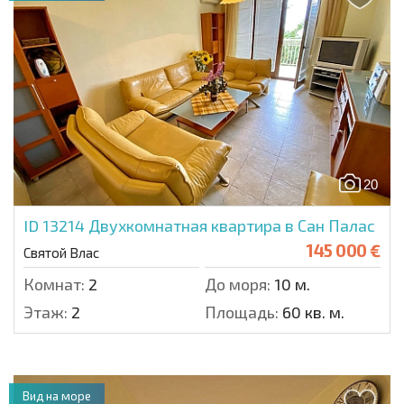
20
ID 13214
Двухкомнатная квартира в Сан Палас
145 000 €
Святой Влас
Комнат:
2
До моря:
10 м.
Этаж:
2
Площадь:
60 кв. м.
Вид на море