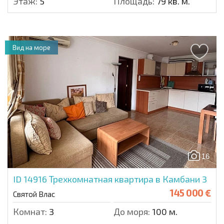
Этаж:
5
Площадь:
79 кв. м.
Вид на море
16
ID 14916
Трехкомнатная квартира в Камбани 3
145 000 €
Святой Влас
Комнат:
3
До моря:
100 м.