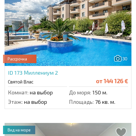
30
Рассрочка
ID 173
Миллениум 2
от
144 126 €
Святой Влас
Комнат:
на выбор
До моря:
150 м.
Этаж:
на выбор
Площадь:
76 кв. м.
Вид на море