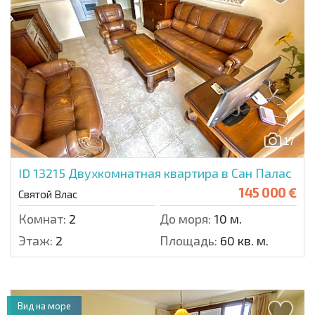
17
ID 13215
Двухкомнатная квартира в Сан Палас
145 000 €
Святой Влас
Комнат:
2
До моря:
10 м.
Этаж:
2
Площадь:
60 кв. м.
Вид на море